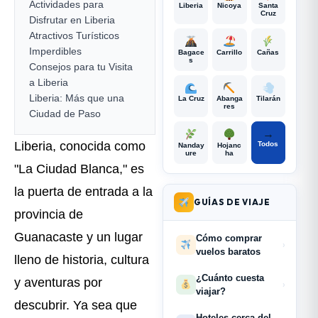
Actividades para
Liberia
Nicoya
Santa
Cruz
Disfrutar en Liberia
Atractivos Turísticos
Imperdibles
Bagace
Carrillo
Cañas
s
Consejos para tu Visita
a Liberia
Liberia: Más que una
La Cruz
Abanga
Tilarán
res
Ciudad de Paso
→
Liberia, conocida como
Todos
Nanday
Hojanc
ure
ha
"La Ciudad Blanca," es
la puerta de entrada a la
GUÍAS DE VIAJE
provincia de
Guanacaste y un lugar
Cómo comprar
›
vuelos baratos
lleno de historia, cultura
¿Cuánto cuesta
y aventuras por
›
viajar?
descubrir. Ya sea que
Hoteles cerca del