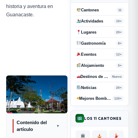
historia y aventura en
Cantones
11
Guanacaste.
Actividades
15+
Lugares
20+
Gastronomía
8+
Eventos
12+
Alojamiento
5+
Destinos de Paso
Nuevo
Noticias
20+
Mejores Bombas y Retahílas
120+
LOS 11 CANTONES
Contenido del
▼
artículo