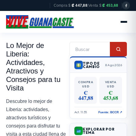
Compra $:
₡ 447,88
|
Venta $:
₡ 453,68
Lo Mejor de
Liberia:
Actividades,
TIPO DE
8 Ago 2026
CAMBIO
Atractivos y
Consejos para tu
COMPRA
VENTA
Visita
USD
USD
₡
₡
447,88
453,68
Descubre lo mejor de
Liberia: actividades,
Act. 11:35
Fuente: BCCR ↗
atractivos turísticos y
consejos para disfrutar tu
EXPLORAR POR
TEMA
visita a esta ciudad llena de