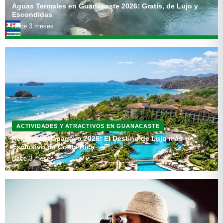
Aguas Termales en Guanacaste 2026: Gratis, de Lujo y
Escondidas
Hace 3 meses
ACTIVIDADES Y ATRACTIVOS EN GUANACASTE
Península Papagayo 2026: El Destino de Lujo más
Exclusivo de Costa Rica
Hace 3 meses