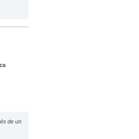
ica
ués de un