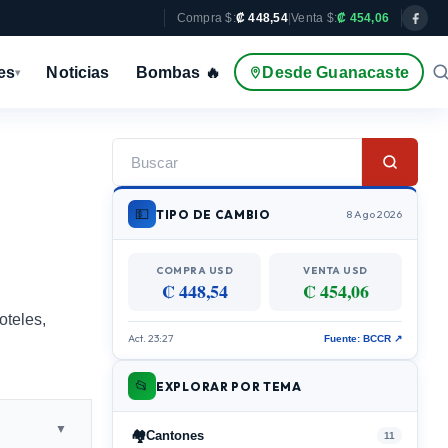
Compra $:
₡ 448,54
|
Venta $:
₡ 454,06
es
Noticias
Bombas 🔥
Desde Guanacaste
▾
💵
TIPO DE CAMBIO
8 Ago 2026
COMPRA USD
VENTA USD
₡ 448,54
₡ 454,06
oteles,
Act. 23:27
Fuente: BCCR ↗
📂
EXPLORAR POR TEMA
▼
🏘️
Cantones
11