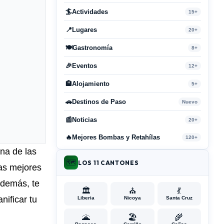
🏄
Actividades
15+
📍
Lugares
20+
🍽️
Gastronomía
8+
🎉
Eventos
12+
🏨
Alojamiento
5+
🚗
Destinos de Paso
Nuevo
📰
Noticias
20+
🔥
Mejores Bombas y Retahílas
120+
una de las
🗺️
LOS 11 CANTONES
las mejores
 Además, te
🏛️
⛪
💃
nificar tu
Liberia
Nicoya
Santa Cruz
🌋
🏖️
🌾