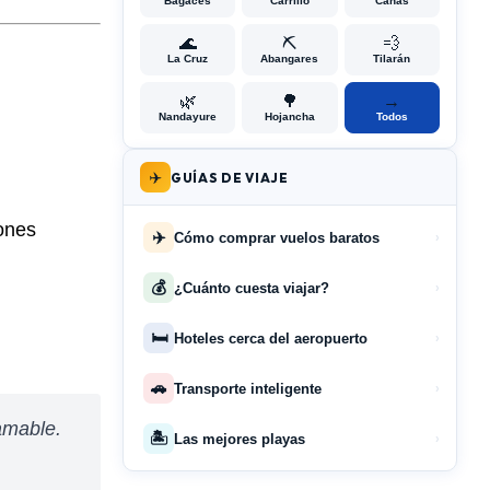
Bagaces
Carrillo
Cañas
🌊
⛏️
💨
La Cruz
Abangares
Tilarán
🌿
🌳
→
Nandayure
Hojancha
Todos
✈️
GUÍAS DE VIAJE
ones
✈️
Cómo comprar vuelos baratos
›
💰
¿Cuánto cuesta viajar?
›
🛏️
Hoteles cerca del aeropuerto
›
🚗
Transporte inteligente
›
amable.
🏝️
Las mejores playas
›