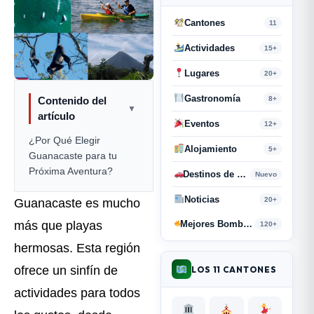
Cantones
11
Actividades
15+
Lugares
20+
Gastronomía
Contenido del
8+
▼
artículo
Eventos
12+
¿Por Qué Elegir
Alojamiento
5+
Guanacaste para tu
Próxima Aventura?
Destinos de Paso
Nuevo
Noticias
20+
Guanacaste es mucho
más que playas
Mejores Bombas y Retahílas
120+
hermosas. Esta región
ofrece un sinfín de
LOS 11 CANTONES
actividades para todos