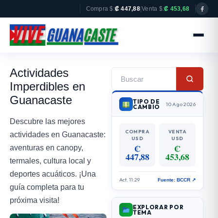
Compra $:
₡ 447,88
|
Venta $:
₡ 453,68
Actividades
Imperdibles en
Guanacaste
TIPO DE
10 Ago 2026
CAMBIO
Descubre las mejores
COMPRA
VENTA
actividades en Guanacaste:
USD
USD
₡
₡
aventuras en canopy,
447,88
453,68
termales, cultura local y
deportes acuáticos. ¡Una
Act. 11:29
Fuente: BCCR ↗
guía completa para tu
próxima visita!
EXPLORAR POR
TEMA