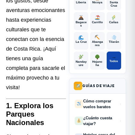
los gustos, desde
Liberia
Nicoya
Santa
Cruz
aventuras emocionantes
hasta experiencias
Bagace
Carrillo
Cañas
s
culturales que te
conectan con la esencia
La Cruz
Abanga
Tilarán
res
de Costa Rica. ¡Aquí
→
tienes una guía
Todos
Nanday
Hojanc
ure
ha
completa para sacarle el
máximo provecho a tu
GUÍAS DE VIAJE
visita!
Cómo comprar
1. Explora los
›
vuelos baratos
Parques
¿Cuánto cuesta
Nacionales
›
viajar?
Hoteles cerca del