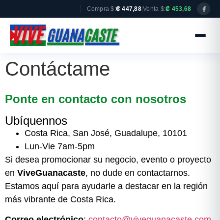
Compra $:
₡ 447,88
|
Venta $:
₡ 453,68
Contáctame
Ponte en contacto con nosotros
Ubíquennos
Costa Rica, San José, Guadalupe, 10101
Lun-Vie 7am-5pm
Si desea promocionar su negocio, evento o proyecto
en
ViveGuanacaste
, no dude en contactarnos.
Estamos aquí para ayudarle a destacar en la región
más vibrante de Costa Rica.
Correo electrónico
:
contacto@viveguanacaste.com