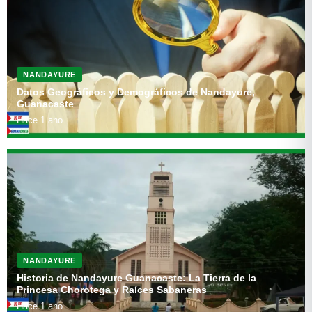
NANDAYURE
Datos Geográficos y Demográficos de Nandayure,
Guanacaste
Hace 1 ano
NANDAYURE
Historia de Nandayure Guanacaste: La Tierra de la
Princesa Chorotega y Raíces Sabaneras
Hace 1 ano