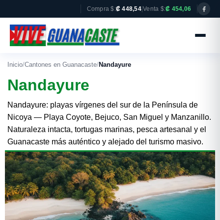
Compra $:
₡ 448,54
|
Venta $:
₡ 454,06
Inicio
/
Cantones en Guanacaste
/
Nandayure
Nandayure
Nandayure: playas vírgenes del sur de la Península de
Nicoya — Playa Coyote, Bejuco, San Miguel y Manzanillo.
Naturaleza intacta, tortugas marinas, pesca artesanal y el
Guanacaste más auténtico y alejado del turismo masivo.