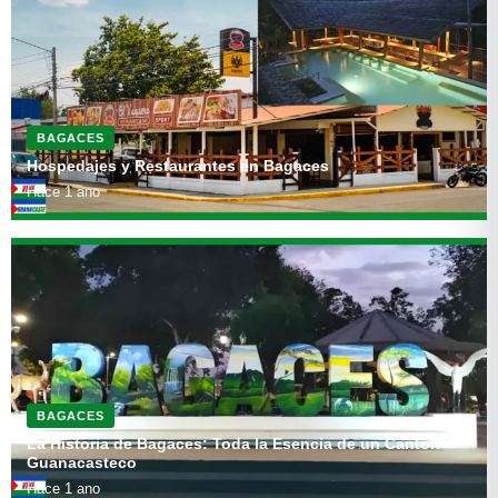
BAGACES
Hospedajes y Restaurantes en Bagaces
Hace 1 ano
BAGACES
La Historia de Bagaces: Toda la Esencia de un Cantón
Guanacasteco
Hace 1 ano