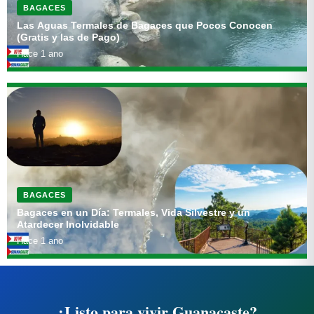
BAGACES
Las Aguas Termales de Bagaces que Pocos Conocen
(Gratis y las de Pago)
Hace 1 ano
BAGACES
Bagaces en un Día: Termales, Vida Silvestre y un
Atardecer Inolvidable
Hace 1 ano
¿Listo para vivir Guanacaste?