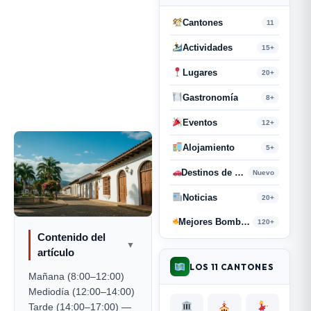
Cantones
11
Actividades
15+
Lugares
20+
Gastronomía
8+
Eventos
12+
Alojamiento
5+
Destinos de Paso
Nuevo
Noticias
20+
Mejores Bombas y Retahílas
120+
Contenido del
▼
artículo
LOS 11 CANTONES
Mañana (8:00–12:00)
Mediodía (12:00–14:00)
Tarde (14:00–17:00) —