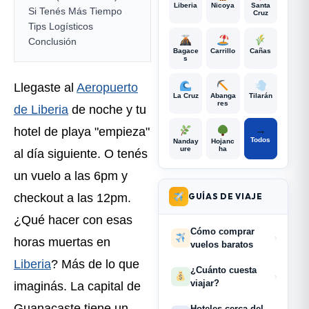
Liberia
Nicoya
Santa
Si Tenés Más Tiempo
Cruz
Tips Logísticos
Conclusión
Bagace
Carrillo
Cañas
s
Llegaste al
Aeropuerto
La Cruz
Abanga
Tilarán
res
de Liberia
de noche y tu
→
hotel de playa "empieza"
Todos
Nanday
Hojanc
ure
ha
al día siguiente. O tenés
un vuelo a las 6pm y
GUÍAS DE VIAJE
checkout a las 12pm.
¿Qué hacer con esas
Cómo comprar
›
horas muertas en
vuelos baratos
Liberia
? Más de lo que
¿Cuánto cuesta
›
viajar?
imaginás. La capital de
Guanacaste tiene un
Hoteles cerca del