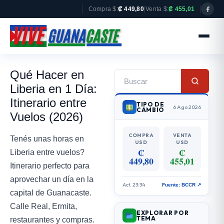
Compra $:
₡ 449,80
|
Venta $:
₡ 455,01
Qué Hacer en
Liberia en 1 Día:
Itinerario entre
TIPO DE
6 Ago 2026
CAMBIO
Vuelos (2026)
COMPRA
VENTA
Tenés unas horas en
USD
USD
₡
₡
Liberia entre vuelos?
449,80
455,01
Itinerario perfecto para
aprovechar un día en la
Act. 23:34
Fuente: BCCR ↗
capital de Guanacaste.
Calle Real, Ermita,
EXPLORAR POR
TEMA
restaurantes y compras.