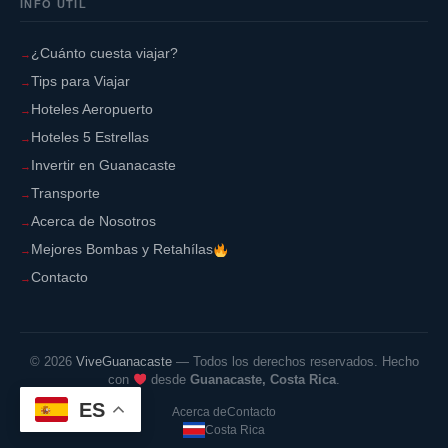
INFO ÚTIL
¿Cuánto cuesta viajar?
Tips para Viajar
Hoteles Aeropuerto
Hoteles 5 Estrellas
Invertir en Guanacaste
Transporte
Acerca de Nosotros
Mejores Bombas y Retahílas
Contacto
©
2026
ViveGuanacaste
— Todos los derechos reservados. Hecho
con
desde
Guanacaste, Costa Rica
.
ES
Acerca de
Contacto
Costa Rica