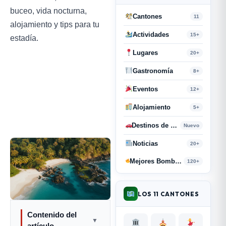
buceo, vida nocturna,
Cantones
11
alojamiento y tips para tu
Actividades
15+
estadía.
Lugares
20+
Gastronomía
8+
Eventos
12+
Alojamiento
5+
Destinos de Paso
Nuevo
Noticias
20+
Mejores Bombas y Retahílas
120+
LOS 11 CANTONES
Contenido del
▼
artículo