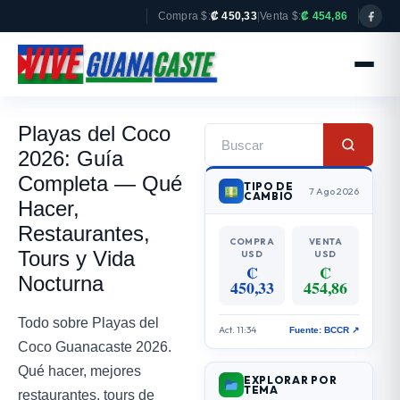
Compra $:
₡ 450,33
|
Venta $:
₡ 454,86
Playas del Coco
2026: Guía
Completa — Qué
TIPO DE
7 Ago 2026
CAMBIO
Hacer,
Restaurantes,
COMPRA
VENTA
Tours y Vida
USD
USD
₡
₡
Nocturna
450,33
454,86
Todo sobre Playas del
Act. 11:34
Fuente: BCCR ↗
Coco Guanacaste 2026.
Qué hacer, mejores
EXPLORAR POR
TEMA
restaurantes, tours de