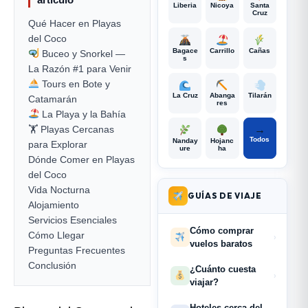
Liberia
Nicoya
Santa
Cruz
Qué Hacer en Playas
del Coco
Bagace
Carrillo
Cañas
Buceo y Snorkel —
s
La Razón #1 para Venir
Tours en Bote y
La Cruz
Abanga
Tilarán
Catamarán
res
La Playa y la Bahía
🏋️ Playas Cercanas
→
Todos
Nanday
Hojanc
para Explorar
ure
ha
Dónde Comer en Playas
del Coco
Vida Nocturna
GUÍAS DE VIAJE
Alojamiento
Servicios Esenciales
Cómo comprar
Cómo Llegar
›
vuelos baratos
Preguntas Frecuentes
Conclusión
¿Cuánto cuesta
›
viajar?
Hoteles cerca del