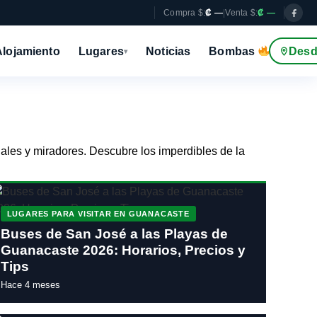
Compra $:
₡ —
|
Venta $:
₡ —
Alojamiento
Lugares
Noticias
Bombas
Desd
▾
ales y miradores. Descubre los imperdibles de la
LUGARES PARA VISITAR EN GUANACASTE
Buses de San José a las Playas de
Guanacaste 2026: Horarios, Precios y
Tips
Hace 4 meses