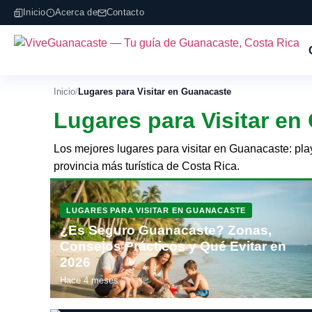
Inicio
Acerca de
Contacto
Inicio
/
Lugares para Visitar en Guanacaste
Lugares para Visitar e
Los mejores lugares para visitar en Guanacaste: pla
provincia más turística de Costa Rica.
LUGARES PARA VISITAR EN GUANACASTE
¿Es Seguro Guanacaste? Zonas,
Consejos Prácticos y Qué Evitar en
2026
Hace 4 meses