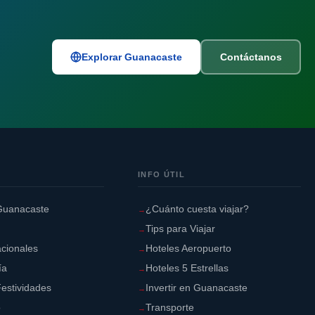
Explorar Guanacaste
Contáctanos
INFO ÚTIL
Guanacaste
¿Cuánto cuesta viajar?
Tips para Viajar
cionales
Hoteles Aeropuerto
ía
Hoteles 5 Estrellas
estividades
Invertir en Guanacaste
o
Transporte