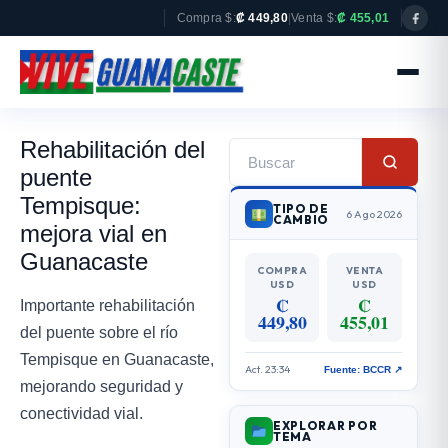
Compra $:
₡ 449,80
|
Venta $:
₡ 455,01
Rehabilitación del
puente
Tempisque:
TIPO DE
6 Ago 2026
CAMBIO
mejora vial en
Guanacaste
COMPRA
VENTA
USD
USD
₡
₡
Importante rehabilitación
449,80
455,01
del puente sobre el río
Tempisque en Guanacaste,
Act. 23:34
Fuente: BCCR ↗
mejorando seguridad y
conectividad vial.
EXPLORAR POR
TEMA