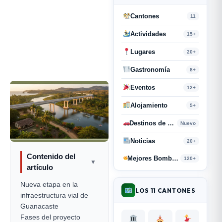
Cantones
11
Actividades
15+
Lugares
20+
Gastronomía
8+
Eventos
12+
Alojamiento
5+
Destinos de Paso
Nuevo
Noticias
20+
Contenido del
Mejores Bombas y Retahílas
120+
▼
artículo
Nueva etapa en la
LOS 11 CANTONES
infraestructura vial de
Guanacaste
Fases del proyecto