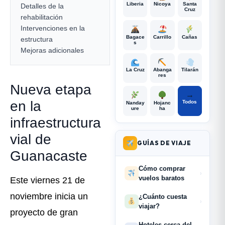
Liberia
Nicoya
Santa
Detalles de la
Cruz
rehabilitación
Intervenciones en la
Bagace
Carrillo
Cañas
estructura
s
Mejoras adicionales
La Cruz
Abanga
Tilarán
res
Nueva etapa
→
en la
Todos
Nanday
Hojanc
ure
ha
infraestructura
vial de
GUÍAS DE VIAJE
Guanacaste
Cómo comprar
›
vuelos baratos
Este viernes 21 de
noviembre inicia un
¿Cuánto cuesta
›
viajar?
proyecto de gran
Hoteles cerca del