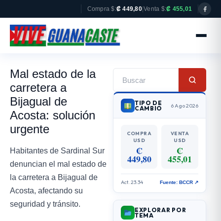
Compra $:
₡ 449,80
|
Venta $:
₡ 455,01
Mal estado de la
carretera a
Bijagual de
TIPO DE
6 Ago 2026
CAMBIO
Acosta: solución
urgente
COMPRA
VENTA
USD
USD
₡
₡
Habitantes de Sardinal Sur
449,80
455,01
denuncian el mal estado de
la carretera a Bijagual de
Act. 23:34
Fuente: BCCR ↗
Acosta, afectando su
seguridad y tránsito.
EXPLORAR POR
TEMA