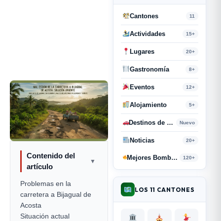
Cantones
11
Actividades
15+
Lugares
20+
Gastronomía
8+
Eventos
12+
Alojamiento
5+
Destinos de Paso
Nuevo
Noticias
20+
Contenido del
Mejores Bombas y Retahílas
120+
▼
artículo
Problemas en la
LOS 11 CANTONES
carretera a Bijagual de
Acosta
Situación actual