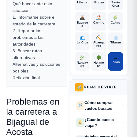
Liberia
Nicoya
Santa
Qué hacer ante esta
Cruz
situación
1. Informarse sobre el
Bagace
Carrillo
Cañas
estado de la carretera
s
2. Reportar los
problemas a las
La Cruz
Abanga
Tilarán
autoridades
res
3. Buscar rutas
alternativas
→
Todos
Nanday
Hojanc
Alternativas y soluciones
ure
ha
posibles
Reflexión final
GUÍAS DE VIAJE
Problemas en
Cómo comprar
›
vuelos baratos
la carretera a
Bijagual de
¿Cuánto cuesta
›
viajar?
Acosta
Hoteles cerca del