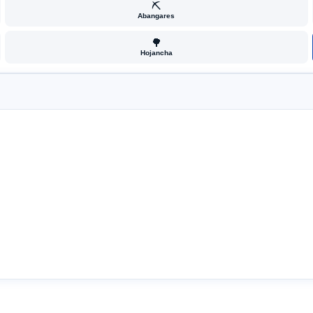
⛏️
Abangares
🌳
Hojancha