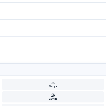
⛪
Nicoya
🏖️
Carrillo