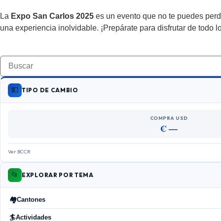
La
Expo San Carlos 2025
es un evento que no te puedes perde
una experiencia inolvidable. ¡Prepárate para disfrutar de todo l
💵
TIPO DE CAMBIO
COMPRA USD
₡ —
Ver BCCR
📂
EXPLORAR POR TEMA
🏘️
Cantones
🏄
Actividades