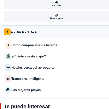
🌊
La Cruz
🌿
Nandayure
✈️
GUÍAS DE VIAJE
✈️
Cómo comprar vuelos baratos
💰
¿Cuánto cuesta viajar?
🛏️
Hoteles cerca del aeropuerto
🚗
Transporte inteligente
🏝️
Las mejores playas
Te puede interesar