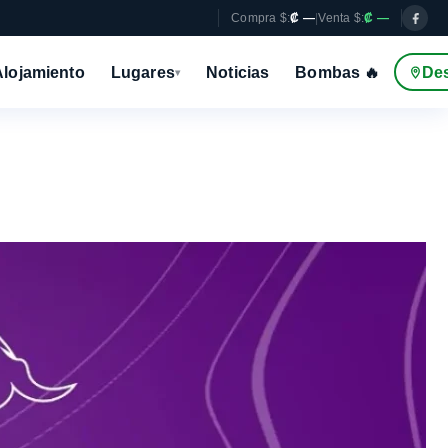
Compra $:
₡ —
|
Venta $:
₡ —
Alojamiento
Lugares
Noticias
Bombas 🔥
De
▾