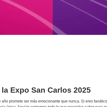
 la Expo San Carlos 2025
te año promete ser más emocionante que nunca. Si eres fanático
ncia única. Aquí te contamos todo lo que necesitas saber para no