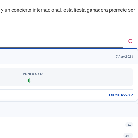
 un concierto internacional, esta fiesta ganadera promete ser
7 Ago 2026
VENTA USD
₡ —
Fuente: BCCR ↗
11
15+