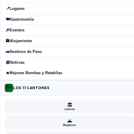
📍
Lugares
🍽️
Gastronomía
🎉
Eventos
🏨
Alojamiento
🚗
Destinos de Paso
📰
Noticias
🔥
Mejores Bombas y Retahílas
🗺️
LOS 11 CANTONES
🏛️
Liberia
🌋
Bagaces