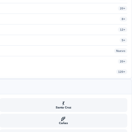
20+
8+
12+
5+
Nuevo
20+
120+
💃
Santa Cruz
🌾
Cañas