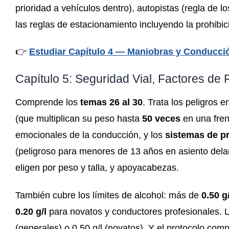
prioridad a vehículos dentro), autopistas (regla de 
las reglas de estacionamiento incluyendo la prohibi
👉
Estudiar Capítulo 4 — Maniobras y Conducci
Capítulo 5: Seguridad Vial, Factores de
Comprende los
temas 26 al 30
. Trata los peligros 
(que multiplican su peso hasta
50 veces
en una frena
emocionales de la conducción, y los
sistemas de p
(peligroso para menores de 13 años en asiento delan
eligen por peso y talla, y apoyacabezas.
También cubre los límites de alcohol: más de
0.50 g
0.20 g/l
para novatos y conductores profesionales. L
(generales) o 0.50 g/l (novatos). Y el protocolo com