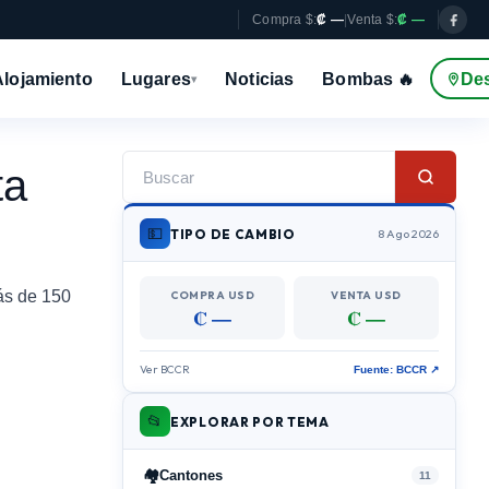
Compra $:
₡ —
|
Venta $:
₡ —
Alojamiento
Lugares
Noticias
Bombas 🔥
De
▾
ta
💵
TIPO DE CAMBIO
8 Ago 2026
ás de 150
COMPRA USD
VENTA USD
₡ —
₡ —
Ver BCCR
Fuente: BCCR ↗
📂
EXPLORAR POR TEMA
🏘️
Cantones
11