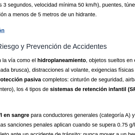
los 3 segundos, velocidad mínima 50 km/h), puentes, túne
ción a menos de 5 metros de un hidrante.
ón
 Riesgo y Prevención de Accidentes
en la vía como el
hidroplaneamiento
, objetos sueltos en 
da brusca), distracciones al volante, exigencias físicas
rotección pasiva
completos: cinturón de seguridad, air
tero), los 4 tipos de
sistemas de retención infantil (S
/l en sangre
para conductores generales (categoría A) 
as sanciones penales aplican cuando se supera 0.75 g/l
pleto ante un accidente de tránsito: nunca mover a un her