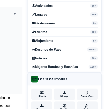
🏄
Actividades
15+
▼
📍
Lugares
20+
🍽️
Gastronomía
8+
🎉
Eventos
12+
🏨
Alojamiento
5+
🚗
Destinos de Paso
Nuevo
📰
Noticias
20+
🔥
Mejores Bombas y Retahílas
120+
🗺️
LOS 11 CANTONES
🏛️
⛪
💃
Liberia
Nicoya
Santa Cruz
ulador
es por
🌋
🏖️
🌾