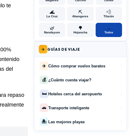
Bagaces
Carrillo
Cañas
lo te
🌊
⛏️
💨
La Cruz
Abangares
Tilarán
🌿
🌳
→
Nandayure
Hojancha
Todos
✈️
 100%
GUÍAS DE VIAJE
ontenido
✈️
Cómo comprar vuelos baratos
›
as del
💰
¿Cuánto cuesta viajar?
›
🛏️
Hoteles cerca del aeropuerto
para repaso
›
 realmente
🚗
Transporte inteligente
›
🏝️
Las mejores playas
›