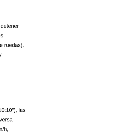
= detener
os
e ruedas),
y
10:10"), las
eversa
m/h,