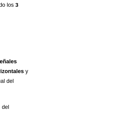
do los
3
eñales
rizontales
y
al del
 del