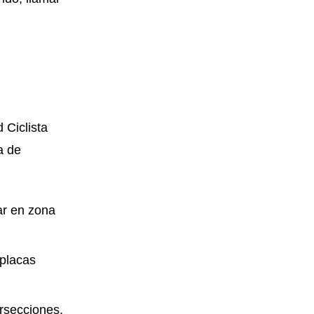
 Ciclista
a de
ar en zona
 placas
ersecciones,