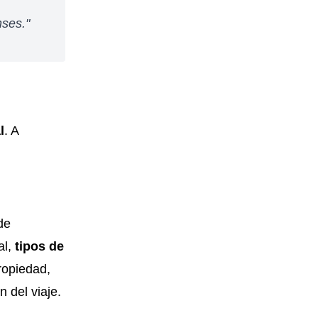
nses."
l
. A
de
al,
tipos de
ropiedad,
 del viaje.