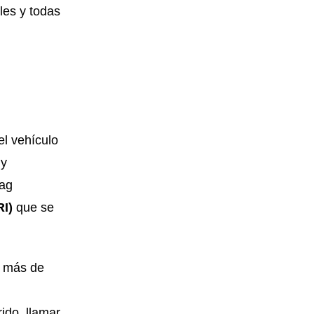
les y todas
el vehículo
 y
bag
RI)
que se
y más de
ido, llamar