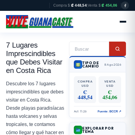
Compra $:
₡ 448,54
|
Venta $:
₡ 454,06
7 Lugares
Imprescindibles
que Debes Visitar
TIPO DE
8 Ago 2026
CAMBIO
en Costa Rica
COMPRA
VENTA
Descubre los 7 lugares
USD
USD
₡
₡
imprescindibles que debes
448,54
454,06
visitar en Costa Rica.
Desde playas paradisíacas
Act. 11:26
Fuente: BCCR ↗
hasta volcanes y selvas
tropicales, te contamos
EXPLORAR POR
TEMA
cómo llegar y qué hacer en