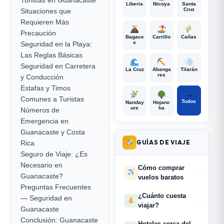
Liberia
Nicoya
Santa
Cruz
Situaciones que
Requieren Más
Precaución
Bagace
Carrillo
Cañas
s
Seguridad en la Playa:
Las Reglas Básicas
Seguridad en Carretera
La Cruz
Abanga
Tilarán
res
y Conducción
Estafas y Timos
→
Comunes a Turistas
Todos
Nanday
Hojanc
ure
ha
Números de
Emergencia en
Guanacaste y Costa
GUÍAS DE VIAJE
Rica
Seguro de Viaje: ¿Es
Necesario en
Cómo comprar
›
Guanacaste?
vuelos baratos
Preguntas Frecuentes
¿Cuánto cuesta
— Seguridad en
›
viajar?
Guanacaste
Conclusión: Guanacaste
Hoteles cerca del