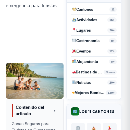
emergencia para turistas.
Cantones
11
Actividades
15+
Lugares
20+
Gastronomía
8+
Eventos
12+
Alojamiento
5+
Destinos de Paso
Nuevo
Noticias
20+
Mejores Bombas y Retahílas
120+
Contenido del
▼
LOS 11 CANTONES
artículo
Zonas Seguras para
Turistas en Guanacaste