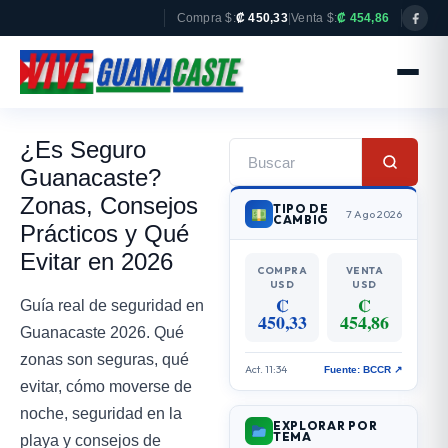
Compra $:
₡ 450,33
|
Venta $:
₡ 454,86
¿Es Seguro
Guanacaste?
Zonas, Consejos
TIPO DE
7 Ago 2026
CAMBIO
Prácticos y Qué
Evitar en 2026
COMPRA
VENTA
USD
USD
₡
₡
Guía real de seguridad en
450,33
454,86
Guanacaste 2026. Qué
zonas son seguras, qué
Act. 11:34
Fuente: BCCR ↗
evitar, cómo moverse de
noche, seguridad en la
EXPLORAR POR
TEMA
playa y consejos de