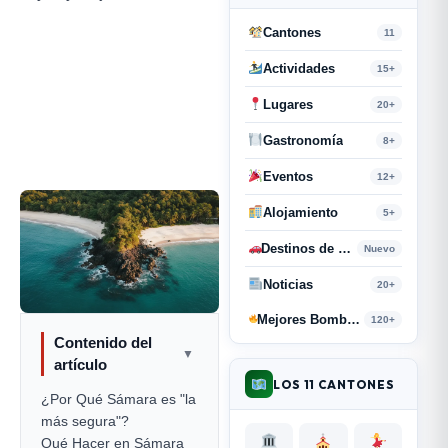
Cantones
11
Actividades
15+
Lugares
20+
Gastronomía
8+
Eventos
12+
Alojamiento
5+
Destinos de Paso
Nuevo
Noticias
20+
Mejores Bombas y Retahílas
120+
Contenido del
▼
artículo
LOS 11 CANTONES
¿Por Qué Sámara es "la
más segura"?
Qué Hacer en Sámara