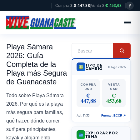
Compra $:
₡ 447,88
|
Venta $:
₡ 453,68
Playa Sámara
2026: Guía
Completa de la
TIPO DE
8 Ago 2026
CAMBIO
Playa más Segura
de Guanacaste
COMPRA
VENTA
USD
USD
₡
₡
Todo sobre Playa Sámara
447,88
453,68
2026. Por qué es la playa
más segura para familias,
Act. 11:35
Fuente: BCCR ↗
qué hacer, dónde comer,
surf para principiantes,
EXPLORAR POR
TEMA
kayak y alojamiento.