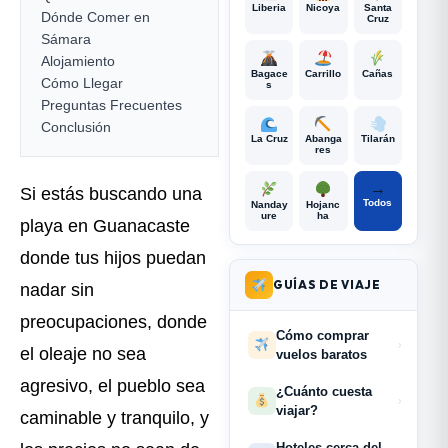
Liberia
Nicoya
Santa
Dónde Comer en
Cruz
Sámara
Alojamiento
Bagace
Carrillo
Cañas
Cómo Llegar
s
Preguntas Frecuentes
Conclusión
La Cruz
Abanga
Tilarán
res
→
Si estás buscando una
Todos
Nanday
Hojanc
ure
ha
playa en Guanacaste
donde tus hijos puedan
GUÍAS DE VIAJE
nadar sin
preocupaciones, donde
Cómo comprar
›
el oleaje no sea
vuelos baratos
agresivo, el pueblo sea
¿Cuánto cuesta
›
viajar?
caminable y tranquilo, y
Hoteles cerca del