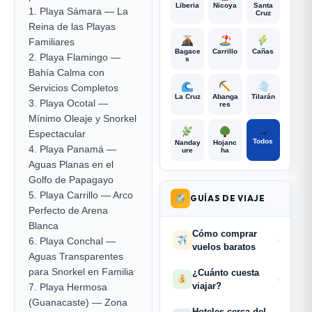
Liberia
Nicoya
Santa
1. Playa Sámara — La
Cruz
Reina de las Playas
Familiares
Bagace
Carrillo
Cañas
2. Playa Flamingo —
s
Bahía Calma con
Servicios Completos
La Cruz
Abanga
Tilarán
3. Playa Ocotal —
res
Mínimo Oleaje y Snorkel
→
Espectacular
Todos
Nanday
Hojanc
4. Playa Panamá —
ure
ha
Aguas Planas en el
Golfo de Papagayo
5. Playa Carrillo — Arco
GUÍAS DE VIAJE
Perfecto de Arena
Blanca
Cómo comprar
6. Playa Conchal —
›
vuelos baratos
Aguas Transparentes
para Snorkel en Familia
¿Cuánto cuesta
›
viajar?
7. Playa Hermosa
(Guanacaste) — Zona
Hoteles cerca del