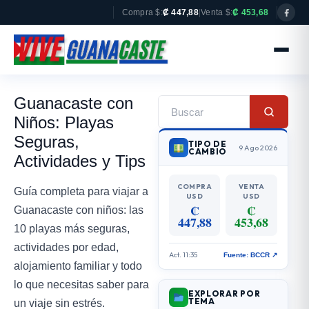
Compra $:
₡ 447,88
|
Venta $:
₡ 453,68
Guanacaste con
Niños: Playas
Seguras,
TIPO DE
9 Ago 2026
CAMBIO
Actividades y Tips
COMPRA
VENTA
Guía completa para viajar a
USD
USD
₡
₡
Guanacaste con niños: las
447,88
453,68
10 playas más seguras,
actividades por edad,
Act. 11:35
Fuente: BCCR ↗
alojamiento familiar y todo
lo que necesitas saber para
EXPLORAR POR
TEMA
un viaje sin estrés.