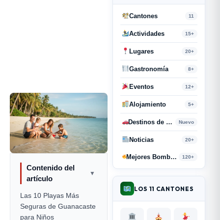
Cantones
11
Actividades
15+
Lugares
20+
Gastronomía
8+
Eventos
12+
Alojamiento
5+
Destinos de Paso
Nuevo
Noticias
20+
Mejores Bombas y Retahílas
120+
Contenido del
▼
artículo
LOS 11 CANTONES
Las 10 Playas Más
Seguras de Guanacaste
para Niños