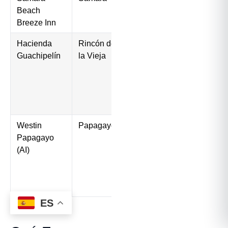
Beach
100/noche
económico,
Breeze Inn
con cocina
Hacienda
Rincón de
$120–
Naturaleza,
Guachipelín
la Vieja
200/noche
animales,
río, tirolesa
— todo en
la
propiedad
Westin
Papagayo
$350–
Club de
Papagayo
600/noche
niños,
(AI)
múltiples
piscinas,
playa
tranquila
ES