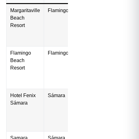
Margaritaville
Flamingo
$200–
Todo
Beach
400/noche
incluido,
Resort
animadores,
piscinas
para niños
Flamingo
Flamingo
$150–
Frente a la
Beach
300/noche
playa
Resort
calmada,
cocina
interna
Hotel Fenix
Sámara
$60–
Frente a la
Sámara
120/noche
playa más
segura,
ambiente
relajado
Samara
Sámara
$50–
Familiar,