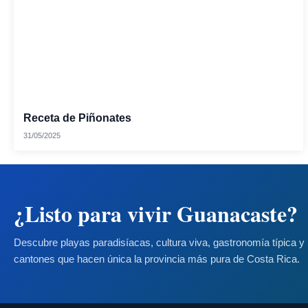
Receta de Piñonates
31/05/2025
¿Listo para vivir Guanacaste?
Descubre playas paradisíacas, cultura viva, gastronomía típica y 
cantones que hacen única la provincia más pura de Costa Rica.