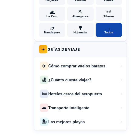
Bagaces
Carrillo
Cañas
🌊
⛏️
💨
La Cruz
Abangares
Tilarán
🌿
🌳
→
Nandayure
Hojancha
Todos
✈️
GUÍAS DE VIAJE
✈️
Cómo comprar vuelos baratos
›
💰
¿Cuánto cuesta viajar?
›
🛏️
Hoteles cerca del aeropuerto
›
🚗
Transporte inteligente
›
🏝️
Las mejores playas
›