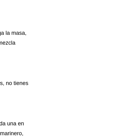
ga la masa,
 mezcla
s, no tienes
ada una en
 marinero,