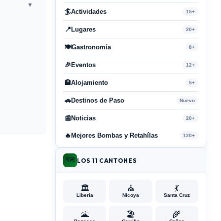
▼
🏄
Actividades
15+
📍
Lugares
20+
🍽️
Gastronomía
8+
🎉
Eventos
12+
🏨
Alojamiento
5+
🚗
Destinos de Paso
Nuevo
📰
Noticias
20+
🔥
Mejores Bombas y Retahílas
120+
🗺️
LOS 11 CANTONES
🏛️
⛪
💃
Liberia
Nicoya
Santa Cruz
🌋
🏖️
🌾