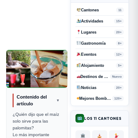
Cantones
11
Actividades
15+
Lugares
20+
Gastronomía
8+
Eventos
12+
Alojamiento
5+
Destinos de Paso
Nuevo
Noticias
20+
Contenido del
Mejores Bombas y Retahílas
120+
▼
artículo
¿Quién dijo que el maíz
LOS 11 CANTONES
solo sirve para las
palomitas?
Lo más importante