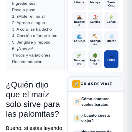
Liberia
Nicoya
Santa
Ingredientes
Cruz
Paso a paso
1. ¡Moler el maíz!
Bagace
Carrillo
Cañas
2. Agrega el agua
s
3. A colar se ha dicho
4. Cocción a fuego lento
La Cruz
Abanga
Tilarán
5. Jengibre y reposo
res
6. ¡A servir!
Trucos y variaciones
→
Todos
Nanday
Hojanc
Recomendación
ure
ha
¿Quién dijo
GUÍAS DE VIAJE
que el maíz
Cómo comprar
solo sirve para
›
vuelos baratos
las palomitas?
¿Cuánto cuesta
›
viajar?
Bueno, si estás leyendo
Hoteles cerca del