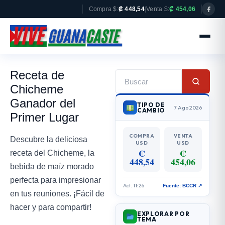
Compra $:
₡ 448,54
|
Venta $:
₡ 454,06
Receta de
Chicheme
Ganador del
TIPO DE
7 Ago 2026
CAMBIO
Primer Lugar
COMPRA
VENTA
Descubre la deliciosa
USD
USD
₡
₡
receta del Chicheme, la
448,54
454,06
bebida de maíz morado
perfecta para impresionar
Act. 11:26
Fuente: BCCR ↗
en tus reuniones. ¡Fácil de
hacer y para compartir!
EXPLORAR POR
TEMA