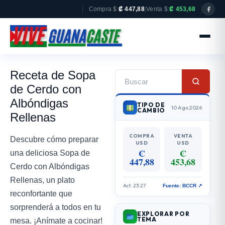
Compra $:
₡ 447,88
|
Venta $:
₡ 453,68
Receta de Sopa
de Cerdo con
Albóndigas
TIPO DE
10 Ago 2026
CAMBIO
Rellenas
COMPRA
VENTA
Descubre cómo preparar
USD
USD
₡
₡
una deliciosa Sopa de
447,88
453,68
Cerdo con Albóndigas
Rellenas, un plato
Act. 23:27
Fuente: BCCR ↗
reconfortante que
sorprenderá a todos en tu
EXPLORAR POR
TEMA
mesa. ¡Anímate a cocinar!