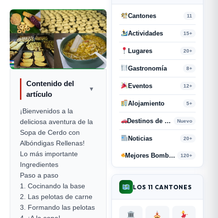
Cantones
11
Actividades
15+
Lugares
20+
Gastronomía
8+
Contenido del
Eventos
12+
▼
artículo
Alojamiento
5+
¡Bienvenidos a la
Destinos de Paso
deliciosa aventura de la
Nuevo
Sopa de Cerdo con
Noticias
20+
Albóndigas Rellenas!
Lo más importante
Mejores Bombas y Retahílas
120+
Ingredientes
Paso a paso
1. Cocinando la base
LOS 11 CANTONES
2. Las pelotas de carne
3. Formando las pelotas
4. ¡A la sopa!