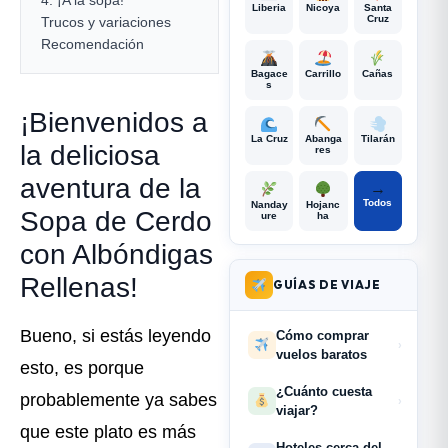
Liberia
Nicoya
Santa
Cruz
Trucos y variaciones
Recomendación
Bagace
Carrillo
Cañas
s
¡Bienvenidos a
La Cruz
Abanga
Tilarán
la deliciosa
res
aventura de la
→
Todos
Nanday
Hojanc
Sopa de Cerdo
ure
ha
con Albóndigas
Rellenas!
GUÍAS DE VIAJE
Bueno, si estás leyendo
Cómo comprar
›
vuelos baratos
esto, es porque
¿Cuánto cuesta
probablemente ya sabes
›
viajar?
que este plato es más
Hoteles cerca del