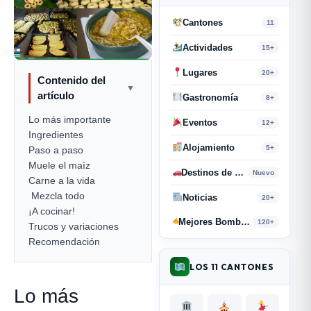
Cantones
11
Actividades
15+
Lugares
20+
Contenido del
▼
artículo
Gastronomía
8+
Lo más importante
Eventos
12+
Ingredientes
Alojamiento
5+
Paso a paso
Muele el maíz
Destinos de Paso
Nuevo
Carne a la vida
️ Mezcla todo
Noticias
20+
¡A cocinar!
Mejores Bombas y Retahílas
120+
Trucos y variaciones
Recomendación
LOS 11 CANTONES
Lo más