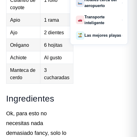
›
aeropuerto
coyote
Transporte
Apio
1 rama
›
inteligente
Ajo
2 dientes
Las mejores playas
›
Orégano
6 hojitas
Achiote
Al gusto
Manteca de
3
cerdo
cucharadas
Ingredientes
Ok, para esto no
necesitas nada
demasiado fancy, solo lo