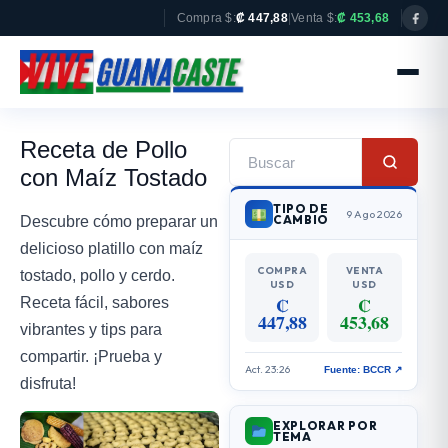
Compra $:
₡ 447,88
|
Venta $:
₡ 453,68
Receta de Pollo
con Maíz Tostado
TIPO DE
9 Ago 2026
CAMBIO
Descubre cómo preparar un
delicioso platillo con maíz
COMPRA
VENTA
tostado, pollo y cerdo.
USD
USD
₡
₡
Receta fácil, sabores
447,88
453,68
vibrantes y tips para
compartir. ¡Prueba y
Act. 23:26
Fuente: BCCR ↗
disfruta!
EXPLORAR POR
TEMA