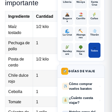
importante
Liberia
Nicoya
Santa
Cruz
Ingrediente
Cantidad
Bagace
Carrillo
Cañas
s
Maíz
1/2 kilo
tostado
La Cruz
Abanga
Tilarán
res
Pechuga de
1
→
pollo
Todos
Nanday
Hojanc
ure
ha
Posta de
1/2 kilo
cerdo
GUÍAS DE VIAJE
Chile dulce
1
rojo
Cómo comprar
›
vuelos baratos
Cebolla
1
¿Cuánto cuesta
›
Tomate
1
viajar?
Culantro de
1 rollo
Hoteles cerca del