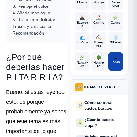
Liberia
Nicoya
Santa
3. Remoja el dulce
Cruz
4. Añade más agua
5. ¡Listo para disfrutar!
Bagace
Carrillo
Cañas
Trucos y variaciones
s
Recomendación
La Cruz
Abanga
Tilarán
res
¿Por qué
→
Todos
Nanday
Hojanc
deberías hacer
ure
ha
P I TA R R I A?
GUÍAS DE VIAJE
Bueno, si estás leyendo
esto, es porque
Cómo comprar
›
vuelos baratos
probablemente ya sabes
¿Cuánto cuesta
que este tema es más
›
viajar?
importante de lo que
Hoteles cerca del