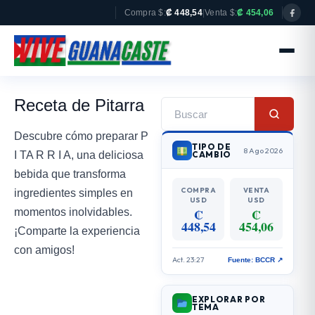
Compra $:
₡ 448,54
|
Venta $:
₡ 454,06
Receta de Pitarra
Descubre cómo preparar P
TIPO DE
8 Ago 2026
I TA R R I A, una deliciosa
CAMBIO
bebida que transforma
COMPRA
VENTA
ingredientes simples en
USD
USD
₡
₡
momentos inolvidables.
448,54
454,06
¡Comparte la experiencia
con amigos!
Act. 23:27
Fuente: BCCR ↗
EXPLORAR POR
TEMA