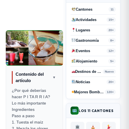
Cantones
11
Actividades
15+
Lugares
20+
Gastronomía
8+
Eventos
12+
Alojamiento
5+
Destinos de Paso
Nuevo
Contenido del
▼
artículo
Noticias
20+
¿Por qué deberías
Mejores Bombas y Retahílas
120+
hacer P I TA R R I A?
Lo más importante
Ingredientes
LOS 11 CANTONES
Paso a paso
1. Tuesta el maíz
2. Mezcla los olores