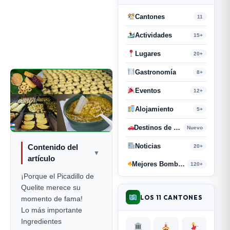
Cantones
11
Actividades
15+
Lugares
20+
Gastronomía
8+
Eventos
12+
Alojamiento
5+
Destinos de Paso
Nuevo
Noticias
Contenido del
20+
▼
artículo
Mejores Bombas y Retahílas
120+
¡Porque el Picadillo de
Quelite merece su
LOS 11 CANTONES
momento de fama!
Lo más importante
Ingredientes