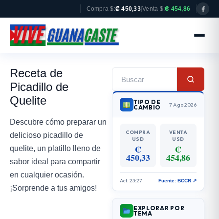
Compra $:
₡ 450,33
|
Venta $:
₡ 454,86
Receta de
Picadillo de
Quelite
TIPO DE
7 Ago 2026
CAMBIO
Descubre cómo preparar un
COMPRA
VENTA
delicioso picadillo de
USD
USD
₡
₡
quelite, un platillo lleno de
450,33
454,86
sabor ideal para compartir
en cualquier ocasión.
Act. 23:27
Fuente: BCCR ↗
¡Sorprende a tus amigos!
EXPLORAR POR
TEMA