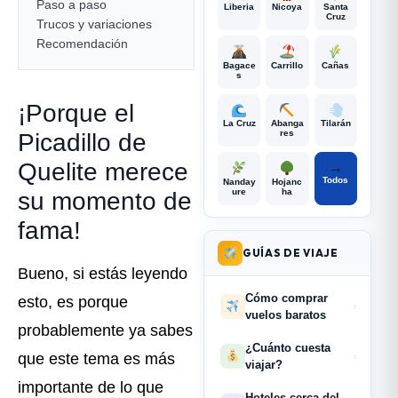
Paso a paso
Liberia
Nicoya
Santa
Cruz
Trucos y variaciones
Recomendación
Bagace
Carrillo
Cañas
s
¡Porque el
La Cruz
Abanga
Tilarán
res
Picadillo de
Quelite merece
→
Todos
Nanday
Hojanc
ure
ha
su momento de
fama!
GUÍAS DE VIAJE
Bueno, si estás leyendo
Cómo comprar
esto, es porque
›
vuelos baratos
probablemente ya sabes
¿Cuánto cuesta
que este tema es más
›
viajar?
importante de lo que
Hoteles cerca del