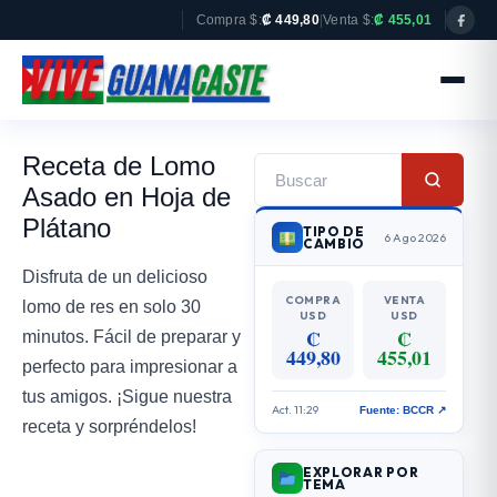
Compra $:
₡ 449,80
|
Venta $:
₡ 455,01
Receta de Lomo
Asado en Hoja de
Plátano
TIPO DE
6 Ago 2026
CAMBIO
Disfruta de un delicioso
COMPRA
VENTA
lomo de res en solo 30
USD
USD
₡
₡
minutos. Fácil de preparar y
449,80
455,01
perfecto para impresionar a
tus amigos. ¡Sigue nuestra
Act. 11:29
Fuente: BCCR ↗
receta y sorpréndelos!
EXPLORAR POR
TEMA