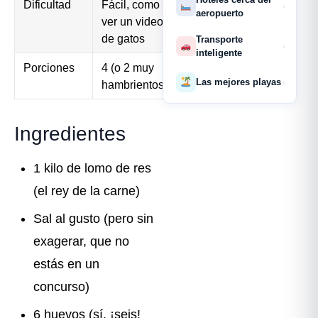
Dificultad
Fácil, como
›
aeropuerto
ver un video
de gatos
Transporte
›
inteligente
Porciones
4 (o 2 muy
Las mejores playas
›
hambrientos)
Ingredientes
1 kilo de lomo de res
(el rey de la carne)
Sal al gusto (pero sin
exagerar, que no
estás en un
concurso)
6 huevos (sí, ¡seis!