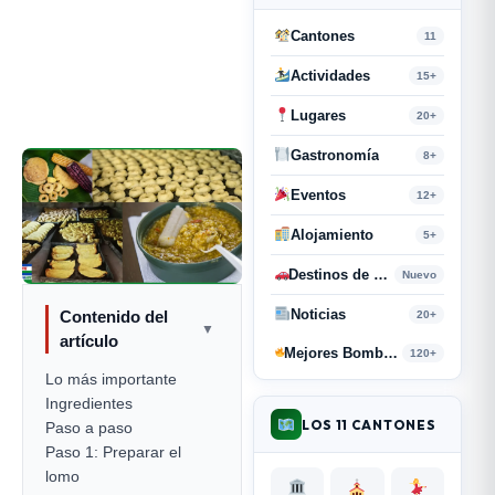
Cantones
11
Actividades
15+
Lugares
20+
Gastronomía
8+
Eventos
12+
Alojamiento
5+
Destinos de Paso
Nuevo
Noticias
Contenido del
20+
▼
artículo
Mejores Bombas y Retahílas
120+
Lo más importante
Ingredientes
LOS 11 CANTONES
Paso a paso
Paso 1: Preparar el
lomo