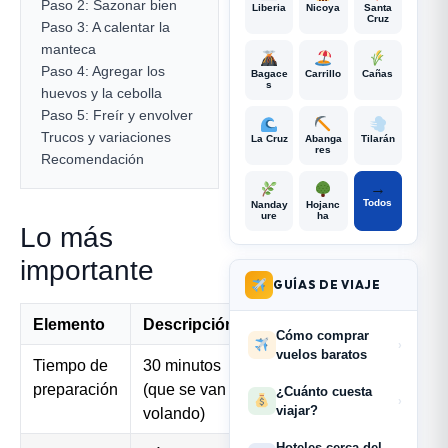
Paso 2: Sazonar bien
Liberia
Nicoya
Santa
Cruz
Paso 3: A calentar la
manteca
Paso 4: Agregar los
Bagace
Carrillo
Cañas
s
huevos y la cebolla
Paso 5: Freír y envolver
Trucos y variaciones
La Cruz
Abanga
Tilarán
res
Recomendación
→
Todos
Nanday
Hojanc
ure
ha
Lo más
importante
GUÍAS DE VIAJE
Elemento
Descripción
Cómo comprar
›
vuelos baratos
Tiempo de
30 minutos
preparación
(que se van
¿Cuánto cuesta
›
viajar?
volando)
Hoteles cerca del