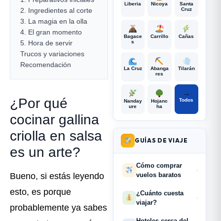
Liberia
Nicoya
Santa
2. Ingredientes al corte
Cruz
3. La magia en la olla
4. El gran momento
Bagace
Carrillo
Cañas
5. Hora de servir
s
Trucos y variaciones
Recomendación
La Cruz
Abanga
Tilarán
res
→
¿Por qué
Todos
Nanday
Hojanc
ure
ha
cocinar gallina
criolla en salsa
GUÍAS DE VIAJE
es un arte?
Cómo comprar
›
vuelos baratos
Bueno, si estás leyendo
esto, es porque
¿Cuánto cuesta
›
viajar?
probablemente ya sabes
Hoteles cerca del