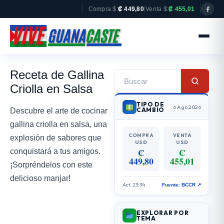
Compra $:
₡ 449,80
|
Venta $:
₡ 455,01
Receta de Gallina
Criolla en Salsa
TIPO DE
6 Ago 2026
CAMBIO
Descubre el arte de cocinar
gallina criolla en salsa, una
COMPRA
VENTA
explosión de sabores que
USD
USD
₡
₡
conquistará a tus amigos.
449,80
455,01
¡Sorpréndelos con este
delicioso manjar!
Act. 23:34
Fuente: BCCR ↗
EXPLORAR POR
TEMA