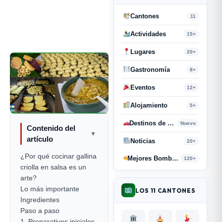
Cantones
11
Actividades
15+
Lugares
20+
Gastronomía
8+
Eventos
12+
Alojamiento
5+
Destinos de Paso
Nuevo
Contenido del
▼
artículo
Noticias
20+
¿Por qué cocinar gallina
Mejores Bombas y Retahílas
120+
criolla en salsa es un
arte?
Lo más importante
LOS 11 CANTONES
Ingredientes
Paso a paso
1. Preparativos iniciales