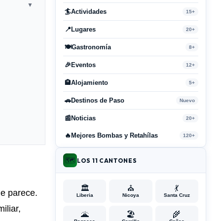
▼
🏄
Actividades
15+
📍
Lugares
20+
🍽️
Gastronomía
8+
🎉
Eventos
12+
🏨
Alojamiento
5+
🚗
Destinos de Paso
Nuevo
📰
Noticias
20+
🔥
Mejores Bombas y Retahílas
120+
🗺️
LOS 11 CANTONES
🏛️
⛪
💃
ue parece.
Liberia
Nicoya
Santa Cruz
iliar,
🌋
🏖️
🌾