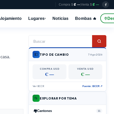
Compra $:
₡ —
|
Venta $:
₡ —
Alojamiento
Lugares
Noticias
Bombas 🔥
De
▾
💵
TIPO DE CAMBIO
7 Ago 2026
 casa.
COMPRA USD
VENTA USD
₡ —
₡ —
Ver BCCR
Fuente: BCCR ↗
📂
EXPLORAR POR TEMA
🏘️
Cantones
11