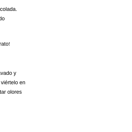
 colada.
do
rato!
avado y
viértelo en
tar olores