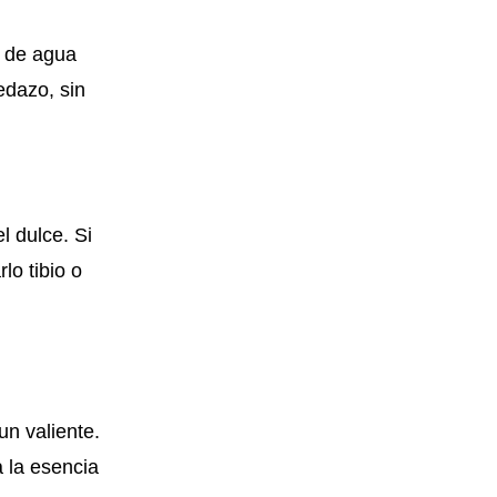
s de agua
edazo, sin
l dulce. Si
lo tibio o
un valiente.
 la esencia