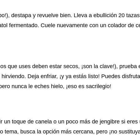
o!), destapa y revuelve bien. Lleva a ebullición 20 taza
l atol fermentado. Cuele nuevamente con un colador de c
os que uses deben estar secos, ¡son la clave!), prueba e
irviendo. Deja enfriar, ¡y ya estás listo! Puedes disfrutar
pero nunca le eches hielo, ¡eso es sacrilegio!
dir un toque de canela o un poco más de jengibre si eres 
o tema, busca la opción más cercana, pero ¡no sustituya