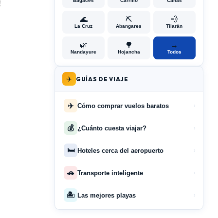
Bagaces
Carrillo
Cañas
!
🌊
⛏️
💨
La Cruz
Abangares
Tilarán
🌿
🌳
→
Nandayure
Hojancha
Todos
✈️
GUÍAS DE VIAJE
✈️
Cómo comprar vuelos baratos
›
💰
¿Cuánto cuesta viajar?
›
🛏️
Hoteles cerca del aeropuerto
›
🚗
Transporte inteligente
›
🏝️
Las mejores playas
›