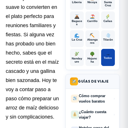
Liberia
Nicoya
Santa
Cruz
suave lo convierten en
el plato perfecto para
Bagace
Carrillo
Cañas
reuniones familiares y
s
fiestas. Si alguna vez
La Cruz
Abanga
Tilarán
has probado uno bien
res
hecho, sabes que el
→
Todos
Nanday
Hojanc
secreto está en el maíz
ure
ha
cascado y una gallina
bien sazonada. Hoy te
GUÍAS DE VIAJE
voy a contar paso a
Cómo comprar
paso cómo preparar un
›
vuelos baratos
arroz de maíz delicioso
¿Cuánto cuesta
›
y sin complicaciones.
viajar?
Hoteles cerca del