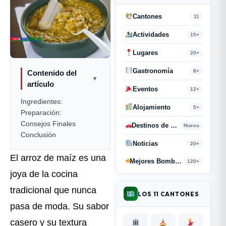
Cantones
11
Actividades
15+
Lugares
20+
Gastronomía
8+
Contenido del
▼
artículo
Eventos
12+
Ingredientes:
Alojamiento
5+
Preparación:
Consejos Finales
Destinos de Paso
Nuevo
Conclusión
Noticias
20+
El arroz de maíz es una
Mejores Bombas y Retahílas
120+
joya de la cocina
tradicional que nunca
LOS 11 CANTONES
pasa de moda. Su sabor
casero y su textura