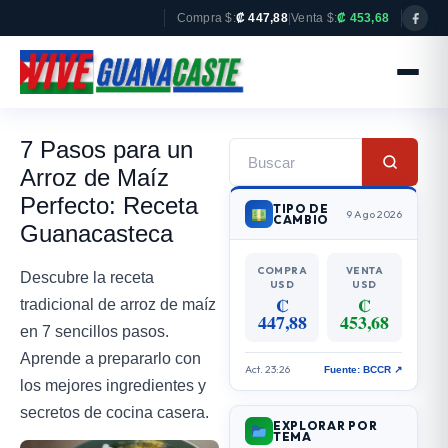
Compra $:
₡ 447,88
|
Venta $:
₡ 453,68
7 Pasos para un
Arroz de Maíz
Perfecto: Receta
TIPO DE
9 Ago 2026
CAMBIO
Guanacasteca
COMPRA
VENTA
Descubre la receta
USD
USD
₡
₡
tradicional de arroz de maíz
447,88
453,68
en 7 sencillos pasos.
Aprende a prepararlo con
Act. 23:26
Fuente: BCCR ↗
los mejores ingredientes y
secretos de cocina casera.
EXPLORAR POR
TEMA