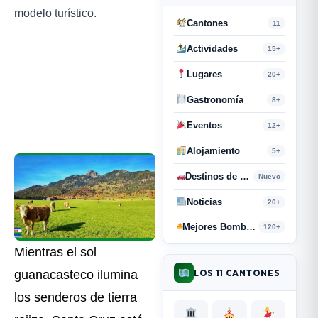
modelo turístico.
Cantones
11
Actividades
15+
Lugares
20+
Gastronomía
8+
Eventos
12+
Alojamiento
5+
Destinos de Paso
Nuevo
Noticias
20+
Mejores Bombas y Retahílas
120+
Mientras el sol
LOS 11 CANTONES
guanacasteco ilumina
los senderos de tierra