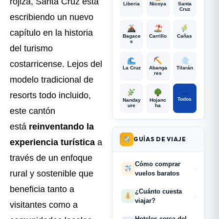
rojiza, Santa Cruz está
Liberia
Nicoya
Santa
Cruz
escribiendo un nuevo
capítulo en la historia
Bagace
Carrillo
Cañas
s
del turismo
costarricense. Lejos del
La Cruz
Abanga
Tilarán
res
modelo tradicional de
→
resorts todo incluido,
Todos
Nanday
Hojanc
ure
ha
este cantón
está
reinventando la
GUÍAS DE VIAJE
experiencia turística
a
través de un enfoque
Cómo comprar
›
rural y sostenible que
vuelos baratos
beneficia tanto a
¿Cuánto cuesta
›
viajar?
visitantes como a
Hoteles cerca del