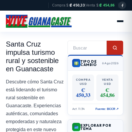
Compra $:
₡ 450,33
|
Venta $:
₡ 454,86
Santa Cruz
impulsa turismo
rural y sostenible
TIPO DE
6 Ago 2026
CAMBIO
en Guanacaste
COMPRA
VENTA
Descubre cómo Santa Cruz
USD
USD
₡
₡
está liderando el turismo
450,33
454,86
rural sostenible en
Guanacaste. Experiencias
Act. 11:34
Fuente: BCCR ↗
auténticas, comunidades
empoderadas y naturaleza
EXPLORAR POR
TEMA
protegida en este nuevo