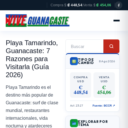
Compra $:
₡ 448,54
|
Venta $:
₡ 454,06
Playa Tamarindo,
Guanacaste: 7
Razones para
TIPO DE
8 Ago 2026
CAMBIO
Visitarla (Guía
2026)
COMPRA
VENTA
USD
USD
₡
₡
Playa Tamarindo es el
448,54
454,06
destino más popular de
Guanacaste: surf de clase
Act. 23:27
Fuente: BCCR ↗
mundial, restaurantes
internacionales, vida
EXPLORAR POR
TEMA
nocturna y atardeceres