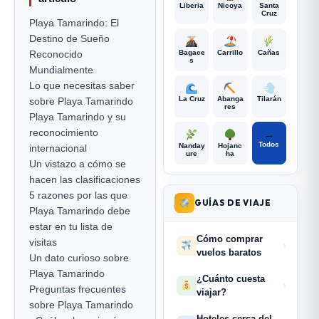
Liberia
Nicoya
Santa
Cruz
Playa Tamarindo: El
Destino de Sueño
Reconocido
Bagace
Carrillo
Cañas
s
Mundialmente
Lo que necesitas saber
La Cruz
Abanga
Tilarán
sobre Playa Tamarindo
res
Playa Tamarindo y su
reconocimiento
→
Todos
Nanday
Hojanc
internacional
ure
ha
Un vistazo a cómo se
hacen las clasificaciones
5 razones por las que
GUÍAS DE VIAJE
Playa Tamarindo debe
estar en tu lista de
Cómo comprar
visitas
›
vuelos baratos
Un dato curioso sobre
Playa Tamarindo
¿Cuánto cuesta
›
Preguntas frecuentes
viajar?
sobre Playa Tamarindo
Hoteles cerca del