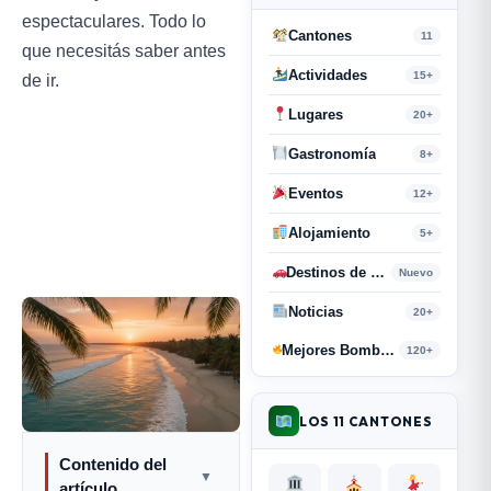
espectaculares. Todo lo
Cantones
11
que necesitás saber antes
Actividades
15+
de ir.
Lugares
20+
Gastronomía
8+
Eventos
12+
Alojamiento
5+
Destinos de Paso
Nuevo
Noticias
20+
Mejores Bombas y Retahílas
120+
LOS 11 CANTONES
Contenido del
▼
artículo