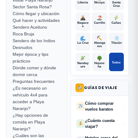
Liberia
Nicoya
Santa
Cruz
Sector Santa Rosa?
Cómo llegar y ubicación
Qué hacer y actividades
Bagace
Carrillo
Cañas
s
Sendero Aceituno
Roca Bruja
Sendero de los Indios
La Cruz
Abanga
Tilarán
res
Desnudos
Mejor época y tips
→
prácticos
Todos
Nanday
Hojanc
ure
ha
Dónde comer y dónde
dormir cerca
Preguntas frecuentes
GUÍAS DE VIAJE
¿Es necesario un
vehículo 4x4 para
acceder a Playa
Cómo comprar
›
Naranjo?
vuelos baratos
¿Hay opciones de
¿Cuánto cuesta
comida en Playa
›
viajar?
Naranjo?
¿Cuáles son las
Hoteles cerca del