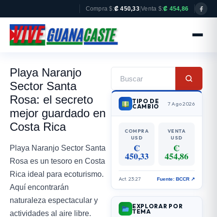
Compra $:
₡ 450,33
|
Venta $:
₡ 454,86
Playa Naranjo
Sector Santa
Rosa: el secreto
TIPO DE
7 Ago 2026
CAMBIO
mejor guardado en
Costa Rica
COMPRA
VENTA
USD
USD
₡
₡
Playa Naranjo Sector Santa
450,33
454,86
Rosa es un tesoro en Costa
Rica ideal para ecoturismo.
Act. 23:27
Fuente: BCCR ↗
Aquí encontrarán
naturaleza espectacular y
EXPLORAR POR
TEMA
actividades al aire libre.