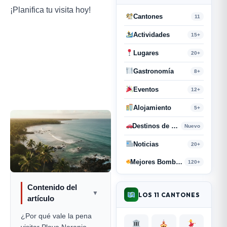
¡Planifica tu visita hoy!
Cantones
11
Actividades
15+
Lugares
20+
Gastronomía
8+
Eventos
12+
Alojamiento
5+
Destinos de Paso
Nuevo
Noticias
20+
Mejores Bombas y Retahílas
120+
Contenido del
▼
LOS 11 CANTONES
artículo
¿Por qué vale la pena
visitar Playa Naranjo