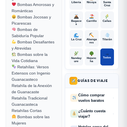
Liberia
Nicoya
Santa
Bombas Amorosas y
Cruz
Románticas
Bombas Jocosas y
Bagace
Carrillo
Cañas
Picarescas
s
Bombas de
Sabiduría Popular
La Cruz
Abanga
Tilarán
Bombas Desafiantes
res
y Atrevidas
→
Bombas sobre la
Todos
Nanday
Hojanc
Vida Cotidiana
ure
ha
Retahílas: Versos
Extensos con Ingenio
Guanacasteco
GUÍAS DE VIAJE
Retahíla de la Anexión
de Guanacaste
Cómo comprar
Retahíla Tradicional
›
vuelos baratos
Guanacasteca
Retahílas Cortas
¿Cuánto cuesta
›
viajar?
Bombas sobre las
Mujeres
Hoteles cerca del