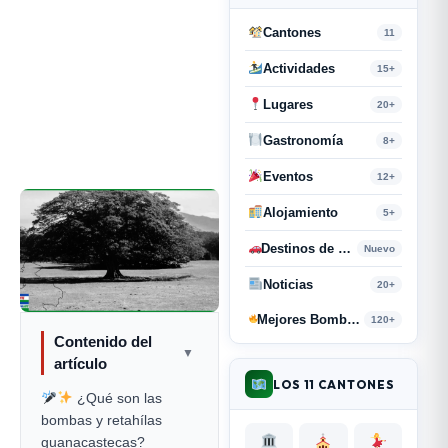
Cantones
11
Actividades
15+
Lugares
20+
Gastronomía
8+
Eventos
12+
Alojamiento
5+
Destinos de Paso
Nuevo
Noticias
20+
Mejores Bombas y Retahílas
120+
Contenido del
▼
artículo
LOS 11 CANTONES
¿Qué son las
bombas y retahílas
guanacastecas?