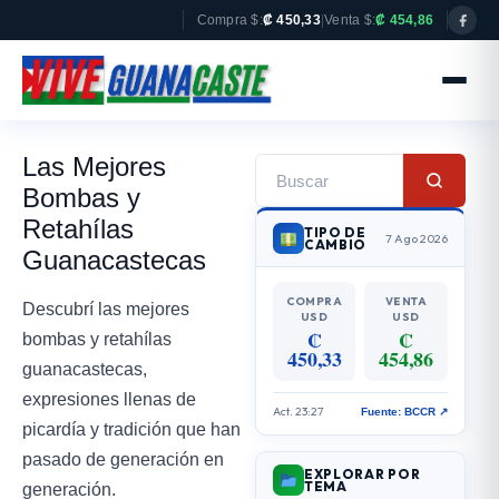
Compra $:
₡ 450,33
|
Venta $:
₡ 454,86
Las Mejores
Bombas y
Retahílas
TIPO DE
7 Ago 2026
CAMBIO
Guanacastecas
COMPRA
VENTA
Descubrí las mejores
USD
USD
₡
₡
bombas y retahílas
450,33
454,86
guanacastecas,
expresiones llenas de
Act. 23:27
Fuente: BCCR ↗
picardía y tradición que han
pasado de generación en
EXPLORAR POR
TEMA
generación.