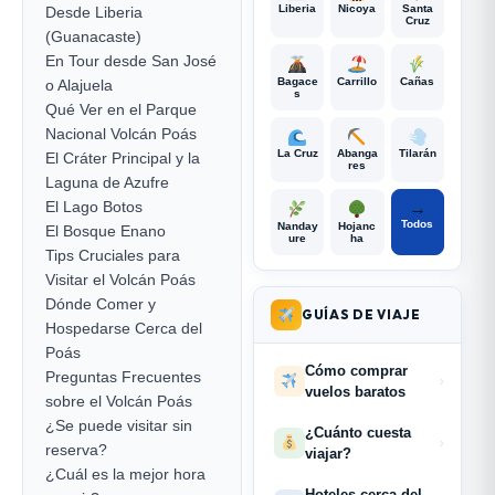
Liberia
Nicoya
Santa
Desde Liberia
Cruz
(Guanacaste)
En Tour desde San José
Bagace
Carrillo
Cañas
o Alajuela
s
Qué Ver en el Parque
Nacional Volcán Poás
La Cruz
Abanga
Tilarán
El Cráter Principal y la
res
Laguna de Azufre
El Lago Botos
→
Todos
Nanday
Hojanc
El Bosque Enano
ure
ha
Tips Cruciales para
Visitar el Volcán Poás
Dónde Comer y
GUÍAS DE VIAJE
Hospedarse Cerca del
Poás
Cómo comprar
Preguntas Frecuentes
›
vuelos baratos
sobre el Volcán Poás
¿Se puede visitar sin
¿Cuánto cuesta
›
reserva?
viajar?
¿Cuál es la mejor hora
Hoteles cerca del