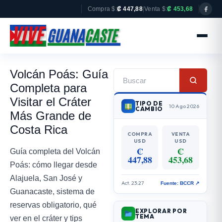
Compra $:
₡ 447,88
|
Venta $:
₡ 453,68
Volcán Poás: Guía
Completa para
Visitar el Cráter
TIPO DE
10 Ago 2026
CAMBIO
Más Grande de
Costa Rica
COMPRA
VENTA
USD
USD
₡
₡
Guía completa del Volcán
447,88
453,68
Poás: cómo llegar desde
Alajuela, San José y
Act. 23:27
Fuente: BCCR ↗
Guanacaste, sistema de
reservas obligatorio, qué
EXPLORAR POR
TEMA
ver en el cráter y tips