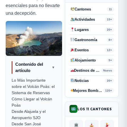
esenciales para no llevarte
Cantones
11
una decepción.
Actividades
15+
Lugares
20+
Gastronomía
8+
Eventos
12+
Alojamiento
5+
Contenido del
▼
artículo
Destinos de Paso
Nuevo
Lo Más Importante
Noticias
20+
sobre el Volcán Poás: el
Mejores Bombas y Retahílas
120+
Sistema de Reservas
Cómo Llegar al Volcán
Poás
LOS 11 CANTONES
Desde Alajuela y el
Aeropuerto SJO
Desde San José