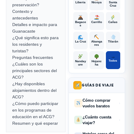
Liberia
Nicoya
Santa
preservación?
Cruz
Contexto y
antecedentes
Bagace
Carrillo
Cañas
Detalles e impacto para
s
Guanacaste
¿Qué significa esto para
La Cruz
Abanga
Tilarán
los residentes y
res
turistas?
→
Preguntas frecuentes
Todos
Nanday
Hojanc
¿Cuáles son los
ure
ha
principales sectores del
ACG?
¿Hay disponibles
GUÍAS DE VIAJE
alojamientos dentro del
ACG?
Cómo comprar
¿Cómo puedo participar
›
vuelos baratos
en los programas de
educación en el ACG?
¿Cuánto cuesta
›
viajar?
Resumen y qué esperar
Hoteles cerca del