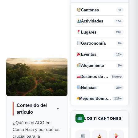
Cantones
11
Actividades
15+
Lugares
20+
Gastronomía
8+
Eventos
12+
Alojamiento
5+
Destinos de Paso
Nuevo
Noticias
20+
Mejores Bombas y Retahílas
120+
Contenido del
▼
artículo
LOS 11 CANTONES
¿Qué es el ACG en
Costa Rica y por qué es
crucial para la