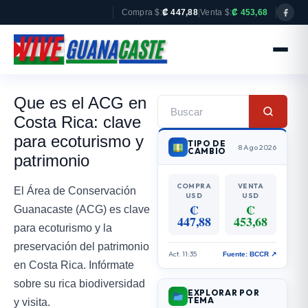
Compra $:
₡ 447,88
|
Venta $:
₡ 453,68
Que es el ACG en
Costa Rica: clave
para ecoturismo y
TIPO DE
8 Ago 2026
CAMBIO
patrimonio
COMPRA
VENTA
El Área de Conservación
USD
USD
₡
₡
Guanacaste (ACG) es clave
447,88
453,68
para ecoturismo y la
preservación del patrimonio
Act. 11:35
Fuente: BCCR ↗
en Costa Rica. Infórmate
sobre su rica biodiversidad
EXPLORAR POR
TEMA
y visita.