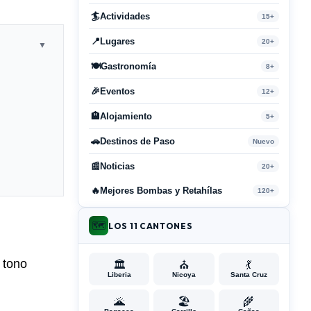
🏄
Actividades
15+
📍
Lugares
20+
▼
🍽️
Gastronomía
8+
🎉
Eventos
12+
🏨
Alojamiento
5+
🚗
Destinos de Paso
Nuevo
📰
Noticias
20+
🔥
Mejores Bombas y Retahílas
120+
🗺️
LOS 11 CANTONES
e tono
🏛️
⛪
💃
Liberia
Nicoya
Santa Cruz
🌋
🏖️
🌾