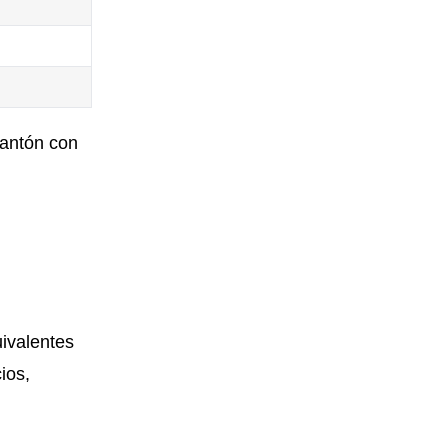
cantón con
uivalentes
ios,