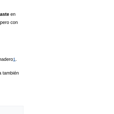
aste
en
 pero con
anadero
1
.
a también