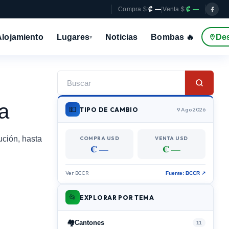
Compra $:
₡ —
|
Venta $:
₡ —
Alojamiento
Lugares
Noticias
Bombas 🔥
De
▾
a
💵
TIPO DE CAMBIO
9 Ago 2026
ución, hasta
COMPRA USD
VENTA USD
₡ —
₡ —
Ver BCCR
Fuente: BCCR ↗
📂
EXPLORAR POR TEMA
🏘️
Cantones
11