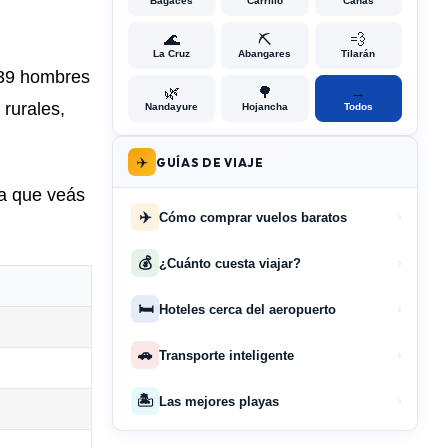
Bagaces
Carrillo
Cañas
🌊
⛏️
💨
La Cruz
Abangares
Tilarán
239 hombres
🌿
🌳
→
rurales,
Nandayure
Hojancha
Todos
✈️
GUÍAS DE VIAJE
ra que veás
✈️
Cómo comprar vuelos baratos
›
💰
¿Cuánto cuesta viajar?
›
🛏️
Hoteles cerca del aeropuerto
›
🚗
Transporte inteligente
›
🏝️
Las mejores playas
›