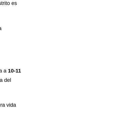
trito es
a
na a
10-11
a del
ra vida