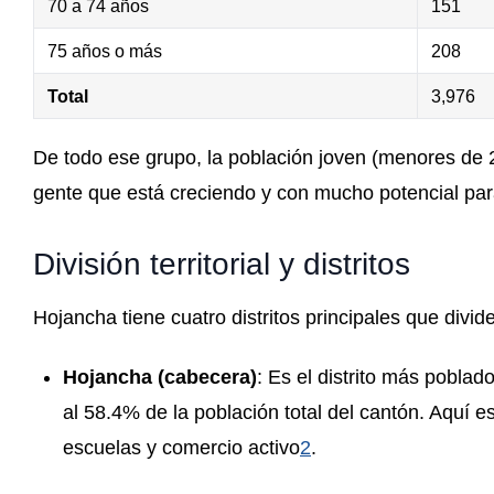
70 a 74 años
151
75 años o más
208
Total
3,976
De todo ese grupo, la población joven (menores de 
gente que está creciendo y con mucho potencial para
División territorial y distritos
Hojancha tiene cuatro distritos principales que dividen
Hojancha (cabecera)
: Es el distrito más pobla
al 58.4% de la población total del cantón. Aquí e
escuelas y comercio activo
2
.