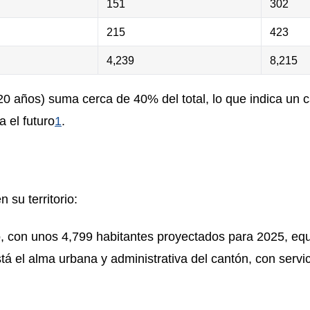
151
302
215
423
4,239
8,215
20 años) suma cerca de 40% del total, lo que indica un 
 el futuro
1
.
 su territorio:
do, con unos 4,799 habitantes proyectados para 2025, eq
stá el alma urbana y administrativa del cantón, con servic