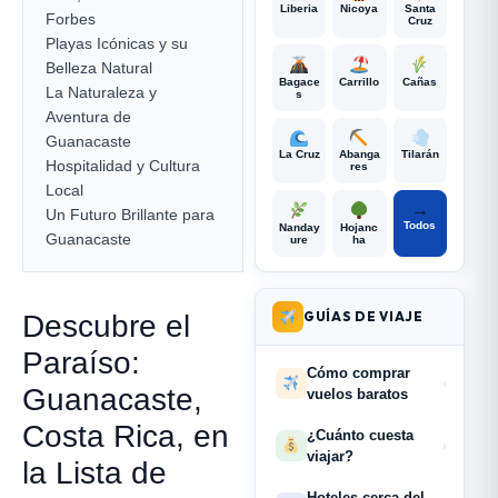
Liberia
Nicoya
Santa
Forbes
Cruz
Playas Icónicas y su
Belleza Natural
Bagace
Carrillo
Cañas
La Naturaleza y
s
Aventura de
Guanacaste
La Cruz
Abanga
Tilarán
Hospitalidad y Cultura
res
Local
→
Un Futuro Brillante para
Todos
Nanday
Hojanc
Guanacaste
ure
ha
GUÍAS DE VIAJE
Descubre el
Paraíso:
Cómo comprar
›
Guanacaste,
vuelos baratos
Costa Rica, en
¿Cuánto cuesta
›
viajar?
la Lista de
Hoteles cerca del