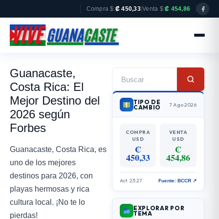
Compra $:
₡ 450,33
|
Venta $:
₡ 454,86
Guanacaste,
Costa Rica: El
Mejor Destino del
TIPO DE
7 Ago 2026
CAMBIO
2026 según
Forbes
COMPRA
VENTA
USD
USD
₡
₡
Guanacaste, Costa Rica, es
450,33
454,86
uno de los mejores
destinos para 2026, con
Act. 23:27
Fuente: BCCR ↗
playas hermosas y rica
cultura local. ¡No te lo
EXPLORAR POR
TEMA
pierdas!