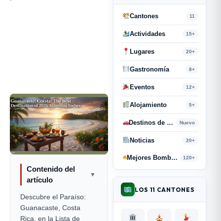
Cantones
11
Actividades
15+
Lugares
20+
Gastronomía
8+
Eventos
12+
Alojamiento
5+
Destinos de Paso
Nuevo
Noticias
20+
Mejores Bombas y Retahílas
120+
Contenido del
▼
artículo
LOS 11 CANTONES
Descubre el Paraíso:
Guanacaste, Costa
Rica, en la Lista de