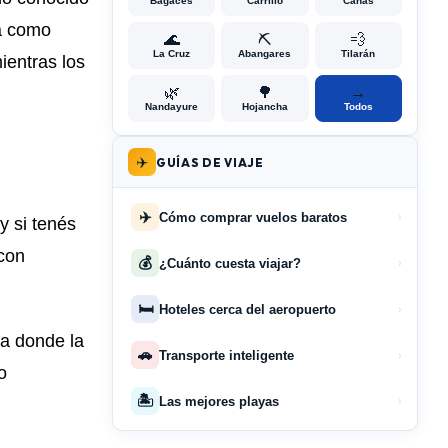
Bagaces
Carrillo
Cañas
ja como
🌊
⛏️
💨
La Cruz
Abangares
Tilarán
ientras los
🌿
🌳
→
Nandayure
Hojancha
Todos
✈️
GUÍAS DE VIAJE
✈️
Cómo comprar vuelos baratos
›
y si tenés
 con
💰
¿Cuánto cuesta viajar?
›
🛏️
Hoteles cerca del aeropuerto
›
na donde la
🚗
Transporte inteligente
›
o
🏝️
Las mejores playas
›