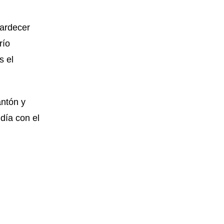
tardecer
río
s el
antón y
día con el