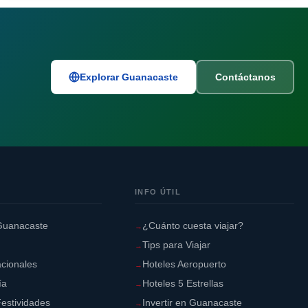
Explorar Guanacaste
Contáctanos
INFO ÚTIL
Guanacaste
¿Cuánto cuesta viajar?
Tips para Viajar
cionales
Hoteles Aeropuerto
ía
Hoteles 5 Estrellas
estividades
Invertir en Guanacaste