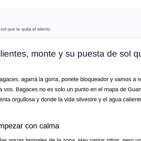
l que te quita el aliento
ientes, monte y su puesta de sol q
 Bagaces, agarrá la gorra, ponete bloqueador y vamos a r
ara vos. Bagaces no es solo un punto en el mapa de Gua
nta orgullosa y donde la vida silvestre y el agua calient
empezar con calma
 las
aguas termales
de la zona. Hay varios sitios, pero 