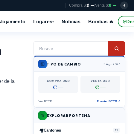
Compra $:
₡ —
|
Venta $:
₡ —
Alojamiento
Lugares
Noticias
Bombas 🔥
De
▾
n
💵
TIPO DE CAMBIO
8 Ago 2026
r de la
COMPRA USD
VENTA USD
₡ —
₡ —
Ver BCCR
Fuente: BCCR ↗
📂
EXPLORAR POR TEMA
🏘️
Cantones
11