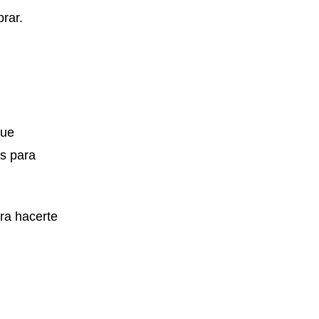
rar.
que
ás para
ara hacerte