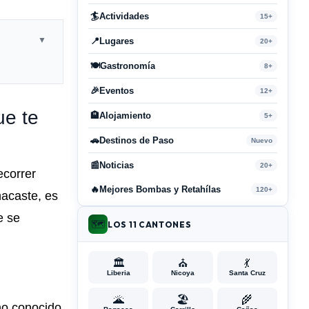
🏄
Actividades
15+
▼
📍
Lugares
20+
🍽️
Gastronomía
8+
🎉
Eventos
12+
ue te
🏨
Alojamiento
5+
🚗
Destinos de Paso
Nuevo
📰
Noticias
20+
ecorrer
🔥
Mejores Bombas y Retahílas
120+
nacaste, es
e se
🗺️
LOS 11 CANTONES
🏛️
⛪
💃
Liberia
Nicoya
Santa Cruz
🌋
🏖️
🌾
uno conocido