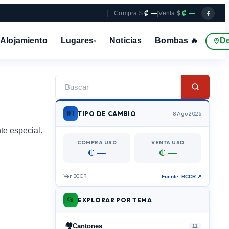
Compra $:
₡ —
|
Venta $:
₡ —
Alojamiento
Lugares
Noticias
Bombas 🔥
D
▾
💵
TIPO DE CAMBIO
8 Ago 2026
te especial.
COMPRA USD
VENTA USD
₡ —
₡ —
Ver BCCR
Fuente: BCCR ↗
📂
EXPLORAR POR TEMA
🏘️
Cantones
11