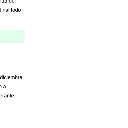
utar del
final todo
 diciembre
o a
berante