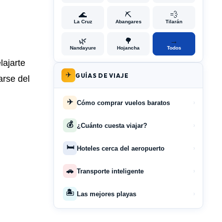
🌊
⛏️
💨
La Cruz
Abangares
Tilarán
🌿
🌳
→
Nandayure
Hojancha
Todos
lajarte
✈️
GUÍAS DE VIAJE
arse del
✈️
Cómo comprar vuelos baratos
›
💰
¿Cuánto cuesta viajar?
›
🛏️
Hoteles cerca del aeropuerto
›
🚗
Transporte inteligente
›
🏝️
Las mejores playas
›