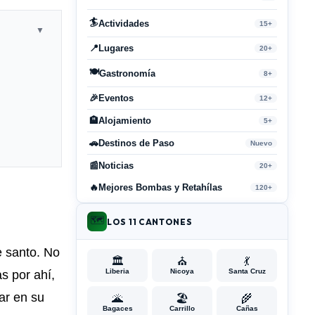
🏄
Actividades
15+
▼
📍
Lugares
20+
🍽️
Gastronomía
8+
🎉
Eventos
12+
🏨
Alojamiento
5+
🚗
Destinos de Paso
Nuevo
📰
Noticias
20+
🔥
Mejores Bombas y Retahílas
120+
🗺️
LOS 11 CANTONES
e santo. No
🏛️
⛪
💃
Liberia
Nicoya
Santa Cruz
s por ahí,
ar en su
🌋
🏖️
🌾
Bagaces
Carrillo
Cañas