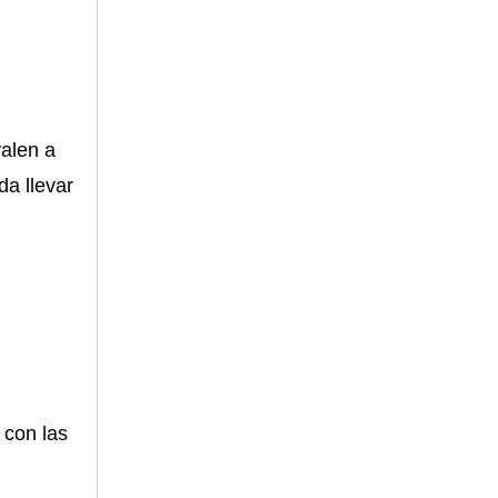
valen a
a llevar
 con las