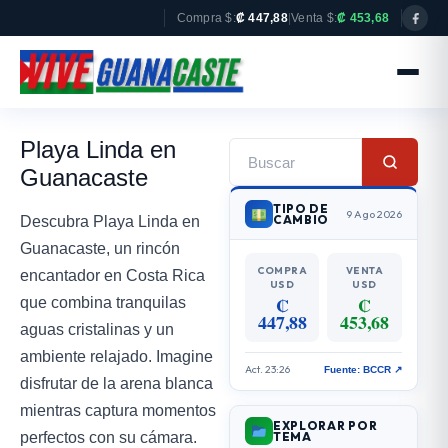
Compra $:
₡ 447,88
|
Venta $:
₡ 453,68
Playa Linda en
Guanacaste
TIPO DE
9 Ago 2026
CAMBIO
Descubra Playa Linda en
Guanacaste, un rincón
COMPRA
VENTA
encantador en Costa Rica
USD
USD
₡
₡
que combina tranquilas
447,88
453,68
aguas cristalinas y un
ambiente relajado. Imagine
Act. 23:26
Fuente: BCCR ↗
disfrutar de la arena blanca
mientras captura momentos
EXPLORAR POR
perfectos con su cámara.
TEMA