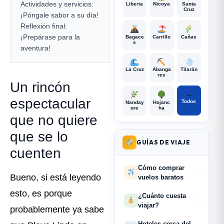
Actividades y servicios:
Liberia
Nicoya
Santa
Cruz
¡Póngale sabor a su día!
Reflexión final:
¡Prepárase para la
Bagace
Carrillo
Cañas
s
aventura!
La Cruz
Abanga
Tilarán
res
Un rincón
→
espectacular
Todos
Nanday
Hojanc
ure
ha
que no quiere
que se lo
GUÍAS DE VIAJE
cuenten
Cómo comprar
›
Bueno, si está leyendo
vuelos baratos
esto, es porque
¿Cuánto cuesta
›
viajar?
probablemente ya sabe
Hoteles cerca del