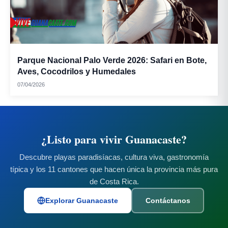
Parque Nacional Palo Verde 2026: Safari en Bote,
Aves, Cocodrilos y Humedales
Horchata:
07/04/2026
¿Listo para vivir Guanacaste?
Descubre playas paradisíacas, cultura viva, gastronomía
Vino de coyol:
típica y los 11 cantones que hacen única la provincia más pura
de Costa Rica.
Explorar Guanacaste
Contáctanos