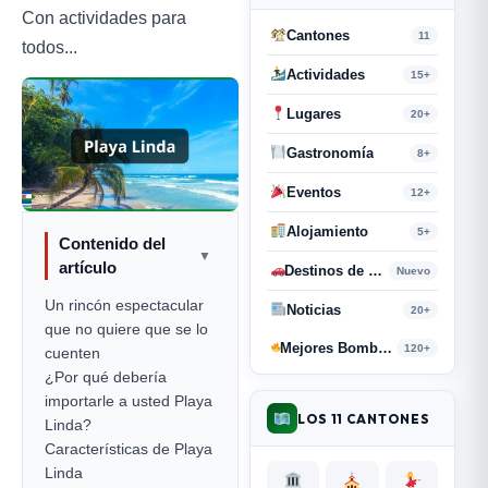
Con actividades para
Cantones
11
todos...
Actividades
15+
Lugares
20+
Gastronomía
8+
Eventos
12+
Alojamiento
5+
Contenido del
▼
artículo
Destinos de Paso
Nuevo
Un rincón espectacular
Noticias
20+
que no quiere que se lo
Mejores Bombas y Retahílas
120+
cuenten
¿Por qué debería
importarle a usted Playa
LOS 11 CANTONES
Linda?
Características de Playa
Linda ️