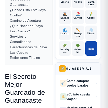
Liberia
Nicoya
Santa
Guanacaste
Cruz
¿Dónde Está Esta Joya
Oculta? ️
Bagace
Carrillo
Cañas
Camino de Aventura
s
¿Qué Hacer en Playa
Las Cuevas?
La Cruz
Abanga
Tilarán
Servicios y
res
Comodidades
→
Características de Playa
Todos
Nanday
Hojanc
Las Cuevas
ure
ha
Reflexiones Finales
GUÍAS DE VIAJE
El Secreto
Cómo comprar
Mejor
›
vuelos baratos
Guardado de
¿Cuánto cuesta
›
Guanacaste
viajar?
Hoteles cerca del