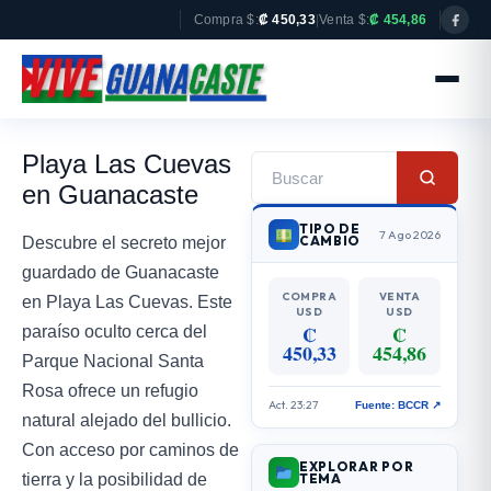
Compra $:
₡ 450,33
|
Venta $:
₡ 454,86
Playa Las Cuevas
en Guanacaste
TIPO DE
7 Ago 2026
CAMBIO
Descubre el secreto mejor
guardado de Guanacaste
COMPRA
VENTA
en Playa Las Cuevas. Este
USD
USD
₡
₡
paraíso oculto cerca del
450,33
454,86
Parque Nacional Santa
Rosa ofrece un refugio
Act. 23:27
Fuente: BCCR ↗
natural alejado del bullicio.
Con acceso por caminos de
EXPLORAR POR
tierra y la posibilidad de
TEMA