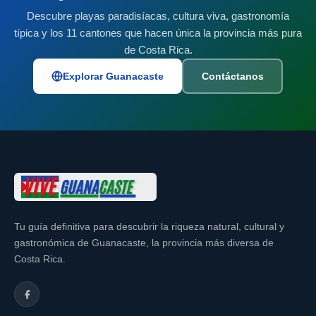
Descubre playas paradisíacas, cultura viva, gastronomía
Vino de coyol:
típica y los 11 cantones que hacen única la provincia más pura
de Costa Rica.
Explorar Guanacaste
Contáctanos
Tu guía definitiva para descubrir la riqueza natural, cultural y
gastronómica de Guanacaste, la provincia más diversa de
Costa Rica.