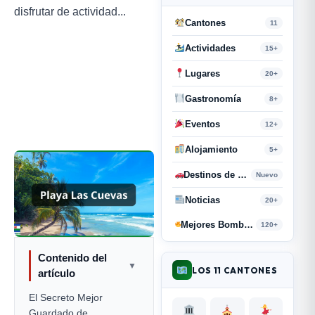
disfrutar de actividad...
Cantones
11
Actividades
15+
Lugares
20+
Gastronomía
8+
Eventos
12+
Alojamiento
5+
Destinos de Paso
Nuevo
Noticias
20+
Mejores Bombas y Retahílas
120+
Contenido del
▼
LOS 11 CANTONES
artículo
El Secreto Mejor
Guardado de