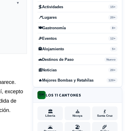
▼
🏄
Actividades
15+
📍
Lugares
20+
🍽️
Gastronomía
8+
🎉
Eventos
12+
🏨
Alojamiento
5+
🚗
Destinos de Paso
Nuevo
📰
Noticias
20+
🔥
Mejores Bombas y Retahílas
120+
parece.
í, excepto
🗺️
LOS 11 CANTONES
dida de
ción.
🏛️
⛪
💃
Liberia
Nicoya
Santa Cruz
🌋
🏖️
🌾