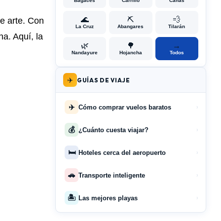
Bagaces
Carrillo
Cañas
🌊
⛏️
💨
e arte. Con
La Cruz
Abangares
Tilarán
na. Aquí, la
🌿
🌳
→
Nandayure
Hojancha
Todos
✈️
GUÍAS DE VIAJE
✈️
Cómo comprar vuelos baratos
›
💰
¿Cuánto cuesta viajar?
›
🛏️
Hoteles cerca del aeropuerto
›
🚗
Transporte inteligente
›
🏝️
Las mejores playas
›