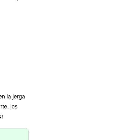
n la jerga
nte, los
s!