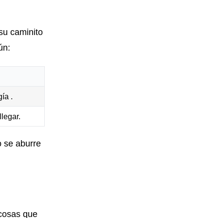
su caminito
ún:
ía .
legar.
o se aburre
 cosas que