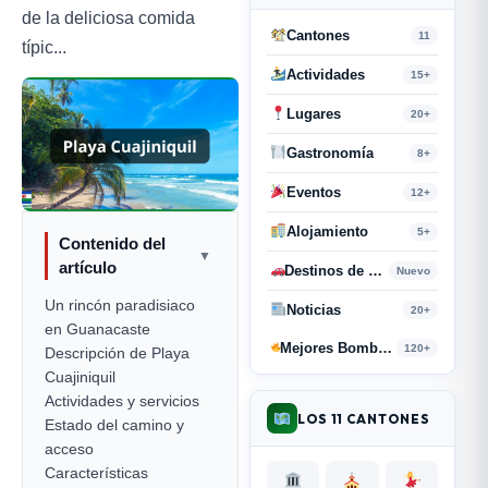
de la deliciosa comida
Cantones
11
típic...
Actividades
15+
Lugares
20+
Gastronomía
8+
Eventos
12+
Alojamiento
5+
Contenido del
▼
artículo
Destinos de Paso
Nuevo
Un rincón paradisiaco
Noticias
20+
en Guanacaste
Mejores Bombas y Retahílas
120+
Descripción de Playa
Cuajiniquil
Actividades y servicios
LOS 11 CANTONES
Estado del camino y
acceso
Características