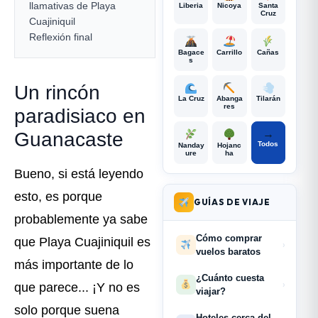
llamativas de Playa
Liberia
Nicoya
Santa
Cruz
Cuajiniquil
Reflexión final
Bagace
Carrillo
Cañas
s
Un rincón
La Cruz
Abanga
Tilarán
res
paradisiaco en
→
Guanacaste
Todos
Nanday
Hojanc
ure
ha
Bueno, si está leyendo
esto, es porque
GUÍAS DE VIAJE
probablemente ya sabe
Cómo comprar
que Playa Cuajiniquil es
›
vuelos baratos
más importante de lo
¿Cuánto cuesta
›
que parece... ¡Y no es
viajar?
solo porque suena
Hoteles cerca del