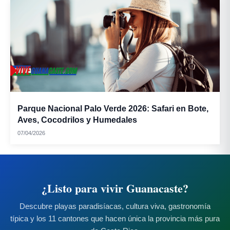
Parque Nacional Palo Verde 2026: Safari en Bote,
Aves, Cocodrilos y Humedales
Horchata:
07/04/2026
¿Listo para vivir Guanacaste?
Descubre playas paradisíacas, cultura viva, gastronomía
Vino de coyol:
típica y los 11 cantones que hacen única la provincia más pura