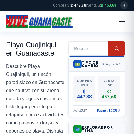
Compra $:
₡ 447,88
|
Venta $:
₡ 453,68
Playa Cuajiniquil
en Guanacaste
TIPO DE
10 Ago 2026
CAMBIO
Descubre Playa
Cuajiniquil, un rincón
COMPRA
VENTA
paradisiaco en Guanacaste
USD
USD
₡
₡
que cautiva con su arena
447,88
453,68
dorada y aguas cristalinas.
Este lugar perfecto para
Act. 23:27
Fuente: BCCR ↗
relajarse ofrece actividades
como paseos en kayak y
EXPLORAR POR
deportes de playa. Disfruta
TEMA