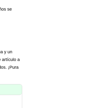
eños se
ua y un
 artículo a
dos. ¡Pura