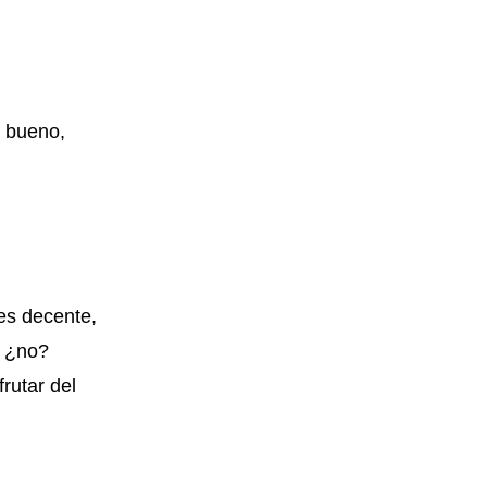
o bueno,
es decente,
, ¿no?
rutar del