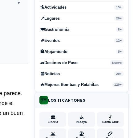
▼
🏄
Actividades
15+
📍
Lugares
20+
🍽️
Gastronomía
8+
🎉
Eventos
12+
🏨
Alojamiento
5+
🚗
Destinos de Paso
Nuevo
📰
Noticias
20+
🔥
Mejores Bombas y Retahílas
120+
e parece.
🗺️
LOS 11 CANTONES
nde el
de un buen
🏛️
⛪
💃
Liberia
Nicoya
Santa Cruz
🌋
🏖️
🌾