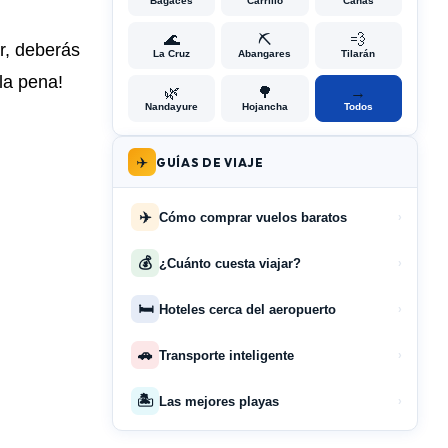
Bagaces
Carrillo
Cañas
🌊
⛏️
💨
r, deberás
La Cruz
Abangares
Tilarán
la pena!
🌿
🌳
→
Nandayure
Hojancha
Todos
✈️
GUÍAS DE VIAJE
✈️
Cómo comprar vuelos baratos
›
💰
¿Cuánto cuesta viajar?
›
🛏️
Hoteles cerca del aeropuerto
›
🚗
Transporte inteligente
›
🏝️
Las mejores playas
›