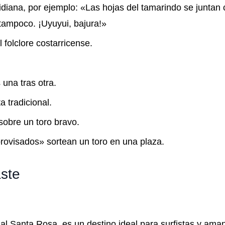
idiana, por ejemplo: «Las hojas del tamarindo se juntan 
tampoco. ¡Uyuyui, bajura!»
 folclore costarricense.
una tras otra.
a tradicional.
sobre un toro bravo.
rovisados» sortean un toro en una plaza.
ste
l Santa Rosa, es un destino ideal para surfistas y aman