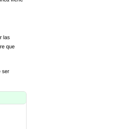
r las
pre que
 ser