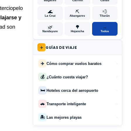
Bagaces
Carrillo
Cañas
terciopelo
🌊
⛏️
💨
La Cruz
Abangares
Tilarán
lajarse y
dad son
🌿
🌳
→
Nandayure
Hojancha
Todos
✈️
GUÍAS DE VIAJE
✈️
Cómo comprar vuelos baratos
›
💰
¿Cuánto cuesta viajar?
›
🛏️
Hoteles cerca del aeropuerto
›
🚗
Transporte inteligente
›
🏝️
Las mejores playas
›