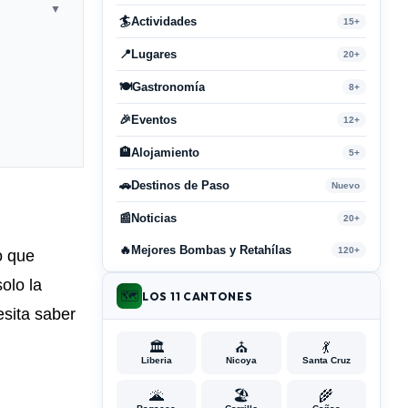
▼
🏄
Actividades
15+
📍
Lugares
20+
🍽️
Gastronomía
8+
🎉
Eventos
12+
🏨
Alojamiento
5+
🚗
Destinos de Paso
Nuevo
📰
Noticias
20+
🔥
Mejores Bombas y Retahílas
120+
o que
olo la
🗺️
LOS 11 CANTONES
sita saber
🏛️
⛪
💃
Liberia
Nicoya
Santa Cruz
🌋
🏖️
🌾