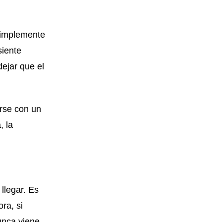
 simplemente
siente
ejar que el
arse con un
, la
llegar. Es
ra, si
unca viene