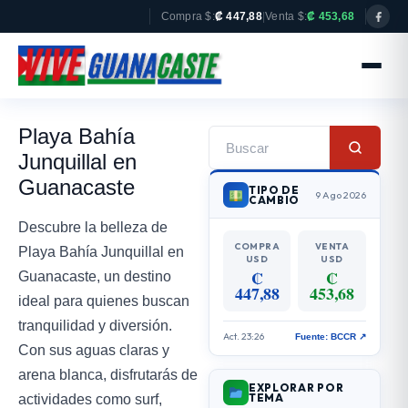
Compra $:
₡ 447,88
|
Venta $:
₡ 453,68
Playa Bahía
Junquillal en
Guanacaste
TIPO DE
9 Ago 2026
CAMBIO
Descubre la belleza de
COMPRA
VENTA
Playa Bahía Junquillal en
USD
USD
₡
₡
Guanacaste, un destino
447,88
453,68
ideal para quienes buscan
tranquilidad y diversión.
Act. 23:26
Fuente: BCCR ↗
Con sus aguas claras y
arena blanca, disfrutarás de
EXPLORAR POR
TEMA
actividades como surf,