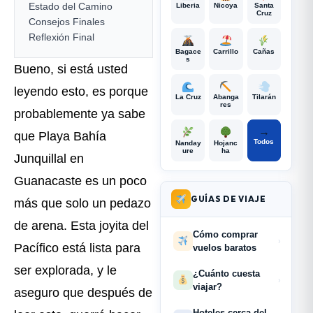
Estado del Camino
Liberia
Nicoya
Santa
Cruz
Consejos Finales
Reflexión Final
Bagace
Carrillo
Cañas
s
Bueno, si está usted
leyendo esto, es porque
La Cruz
Abanga
Tilarán
res
probablemente ya sabe
→
que Playa Bahía
Todos
Nanday
Hojanc
ure
ha
Junquillal en
Guanacaste es un poco
GUÍAS DE VIAJE
más que solo un pedazo
de arena. Esta joyita del
Cómo comprar
›
Pacífico está lista para
vuelos baratos
ser explorada, y le
¿Cuánto cuesta
›
viajar?
aseguro que después de
Hoteles cerca del