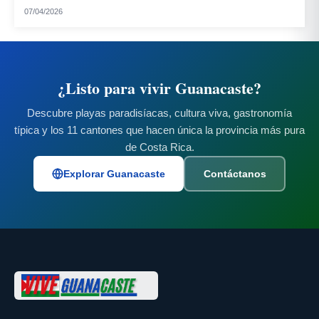
Horchata:
07/04/2026
¿Listo para vivir Guanacaste?
Descubre playas paradisíacas, cultura viva, gastronomía
Vino de coyol:
típica y los 11 cantones que hacen única la provincia más pura
de Costa Rica.
Explorar Guanacaste
Contáctanos