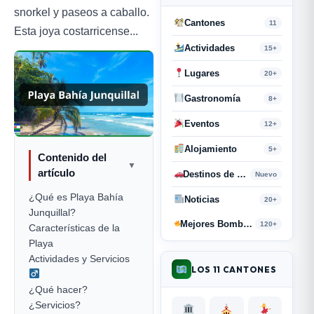
snorkel y paseos a caballo.
Cantones
11
Esta joya costarricense...
Actividades
15+
Lugares
20+
Gastronomía
8+
Eventos
12+
Alojamiento
5+
Contenido del
▼
artículo
Destinos de Paso
Nuevo
¿Qué es Playa Bahía
Noticias
20+
Junquillal?
Mejores Bombas y Retahílas
120+
Características de la
Playa ️
Actividades y Servicios ‍
LOS 11 CANTONES
¿Qué hacer?
¿Servicios?