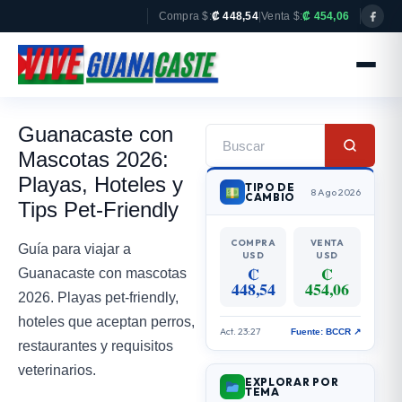
Compra $:
₡ 448,54
|
Venta $:
₡ 454,06
Guanacaste con
Mascotas 2026:
Playas, Hoteles y
TIPO DE
8 Ago 2026
CAMBIO
Tips Pet-Friendly
COMPRA
VENTA
Guía para viajar a
USD
USD
₡
₡
Guanacaste con mascotas
448,54
454,06
2026. Playas pet-friendly,
hoteles que aceptan perros,
Act. 23:27
Fuente: BCCR ↗
restaurantes y requisitos
veterinarios.
EXPLORAR POR
TEMA