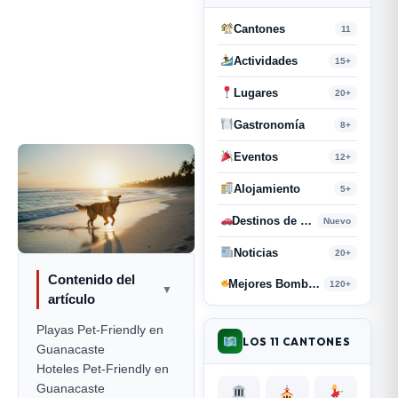
Cantones
11
Actividades
15+
Lugares
20+
Gastronomía
8+
Eventos
12+
Alojamiento
5+
Destinos de Paso
Nuevo
Noticias
20+
Contenido del
Mejores Bombas y Retahílas
120+
▼
artículo
Playas Pet-Friendly en
LOS 11 CANTONES
Guanacaste
Hoteles Pet-Friendly en
Guanacaste