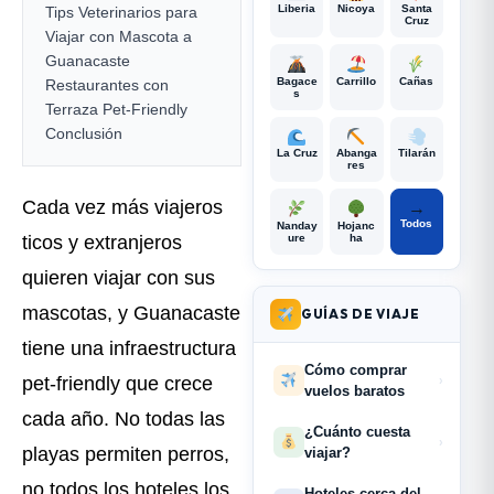
Liberia
Nicoya
Santa
Tips Veterinarios para
Cruz
Viajar con Mascota a
Guanacaste
Bagace
Carrillo
Cañas
Restaurantes con
s
Terraza Pet-Friendly
Conclusión
La Cruz
Abanga
Tilarán
res
Cada vez más viajeros
→
Todos
Nanday
Hojanc
ure
ha
ticos y extranjeros
quieren viajar con sus
mascotas, y Guanacaste
GUÍAS DE VIAJE
tiene una infraestructura
Cómo comprar
pet-friendly que crece
›
vuelos baratos
cada año. No todas las
¿Cuánto cuesta
›
playas permiten perros,
viajar?
no todos los hoteles los
Hoteles cerca del